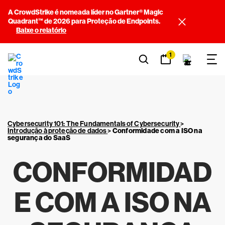
A CrowdStrike é nomeada líder no Gartner® Magic
Quadrant™ de 2026 para Proteção de Endpoints.
Baixe o relatório
1
Cybersecurity 101: The Fundamentals of Cybersecurity
>
Introdução à proteção de dados
>
Conformidade com a ISO na
segurança do SaaS
CONFORMIDAD
E COM A ISO NA