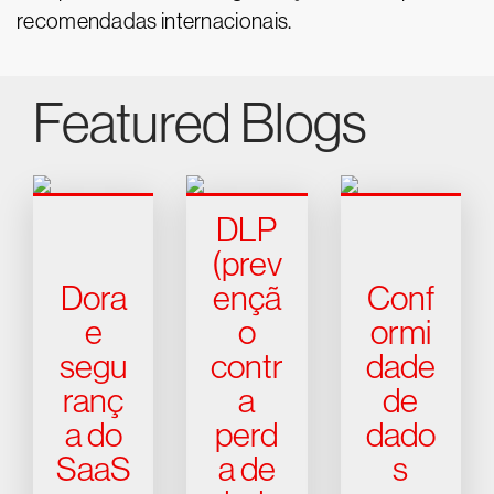
recomendadas internacionais.
Featured Blogs
DLP
(prev
Dora
ençã
Conf
e
o
ormi
segu
contr
dade
ranç
a
de
a do
perd
dado
SaaS
a de
s