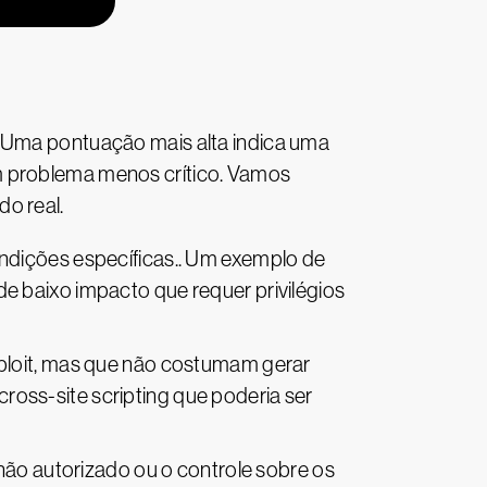
. Uma pontuação mais alta indica uma
m problema menos crítico. Vamos
o real.
ondições específicas.. Um exemplo de
e baixo impacto que requer privilégios
xploit, mas que não costumam gerar
oss-site scripting que poderia ser
 não autorizado ou o controle sobre os