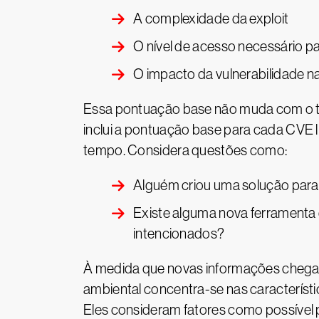
A complexidade da exploit
O nível de acesso necessário pa
O impacto da vulnerabilidade na
Essa pontuação base não muda com o te
inclui a pontuação base para cada CVE 
tempo. Considera questões como:
Alguém criou uma solução para
Existe alguma nova ferramenta d
intencionados?
À medida que novas informações chegam
ambiental concentra-se nas característi
Eles consideram fatores como possível 