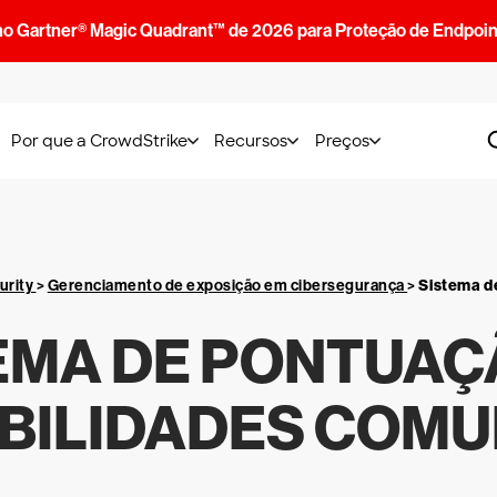
no Gartner® Magic Quadrant™ de 2026 para Proteção de Endpoin
Por que a CrowdStrike
Recursos
Preços
urity
>
Gerenciamento de exposição em cibersegurança
>
Sistema d
EMA DE PONTUAÇ
BILIDADES COMUN