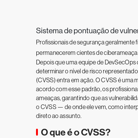
Sistema de pontuação de vuln
Profissionais de segurança geralmente 
permanecerem cientes de ciberameaças 
Depois que uma equipe de DevSecOps d
determinar o nível de risco representad
(CVSS) entra em ação. O CVSS é uma man
acordo com esse padrão, os profissiona
ameaças, garantindo que as vulnerabili
o CVSS — de onde ele vem, como interp
direto ao assunto.
O que é o CVSS?