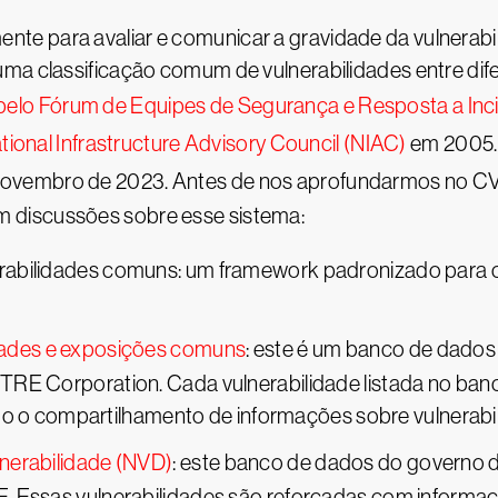
e para avaliar e comunicar a gravidade da vulnerabi
uma classificação comum de vulnerabilidades entre dif
pelo Fórum de Equipes de Segurança e Resposta a Inc
tional Infrastructure Advisory Council (NIAC)
em 2005
 novembro de 2023. Antes de nos aprofundarmos no C
 discussões sobre esse sistema:
abilidades comuns: um framework padronizado para cla
dades e exposições comuns
: este é um banco de dados
ITRE Corporation. Cada vulnerabilidade listada no b
tando o compartilhamento de informações sobre vulnerabi
nerabilidade (NVD)
: este banco de dados do governo d
. Essas vulnerabilidades são reforçadas com informaç