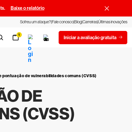
ts.
Baixe o relatório
Sofreu um ataque?
Fale conosco
Blog
Carreiras
Últimas inovações
1
Iniciar a avaliação gratuita
e pontuação de vulnerabilidades comuns (CVSS)
ÃO DE
S (CVSS)