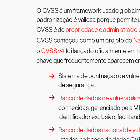
O CVSS é um framework usado globalment
padronização é valiosa porque permite 
CVSS é de
propriedade e administrado 
CVSS começou como um projeto do
Na
o
CVSS v4
foi lançado oficialmente em
chave que frequentemente aparecem em
Sistema de pontuação de vulner
de segurança.
Banco de dados de vulnerabili
conhecidas, gerenciado pela M
identificador exclusivo, facili
Banco de dados nacional de vul
listadas no banco de dados CVE