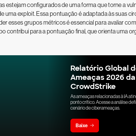
mas estejam configurados de uma forma que torne a vuln
de uma exploit. Essa pontuação é adaptada às suas cir
der esses grupos métricos é essencial para avaliar com
 contribui para a pontuação final, que orienta uma or
Relatório Global 
Ameaças 2026 da
CrowdStrike
As ameaças relacionadas à IA ati
ponto crítico. Acesse a análise defi
cenário de ciberameaças.
Baixe