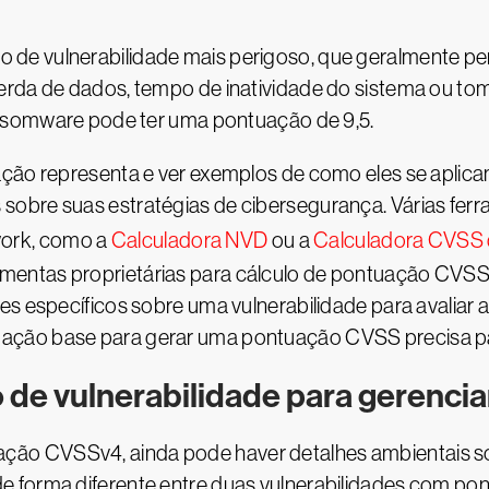
 tipo de vulnerabilidade mais perigoso, que geralmente
rda de dados, tempo de inatividade do sistema ou to
ansomware pode ter uma pontuação de 9,5.
ão representa e ver exemplos de como eles se aplicam à
obre suas estratégias de cibersegurança. Várias ferra
ork, como a
Calculadora NVD
ou a
Calculadora CVSS 
entas proprietárias para cálculo de pontuação CVSS
es específicos sobre uma vulnerabilidade para avaliar
ção base para gerar uma pontuação CVSS precisa par
de vulnerabilidade para gerenciar
o CVSSv4, ainda pode haver detalhes ambientais sob
e forma diferente entre duas vulnerabilidades com 