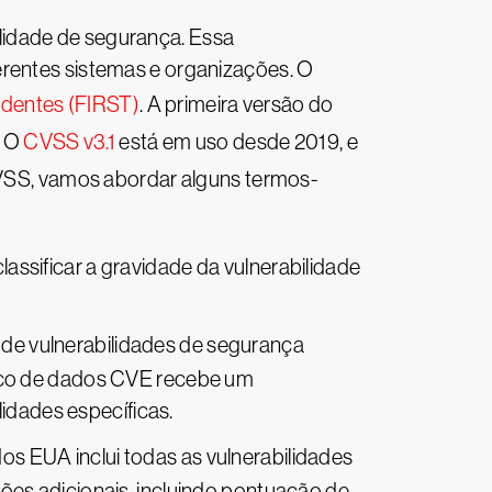
lidade de segurança. Essa
erentes sistemas e organizações. O
identes (FIRST)
. A primeira versão do
. O
CVSS v3.1
está em uso desde 2019, e
VSS, vamos abordar alguns termos-
ssificar a gravidade da vulnerabilidade
 de vulnerabilidades de segurança
anco de dados CVE recebe um
lidades específicas.
os EUA inclui todas as vulnerabilidades
ões adicionais, incluindo pontuação de