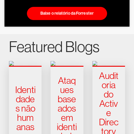
Baixe o relatório da Forrester
Featured Blogs
Audit
Ataq
oria
Identi
ues
do
dade
base
Activ
s não
ados
e
hum
em
Direc
anas
identi
tory