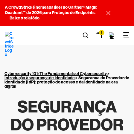
A CrowdStrike é nomeada líder no Gartner® Magic
Quadrant™ de 2026 para Proteção de Endpoints.
Baixe o relatório
1
Cybersecurity 101: The Fundamentals of Cybersecurity
>
Introdução à segurança de identidade
>
Segurança do Provedor de
identidade (IdP): proteção do acesso e da identidade na era
digital
SEGURANÇA
DO PROVEDOR