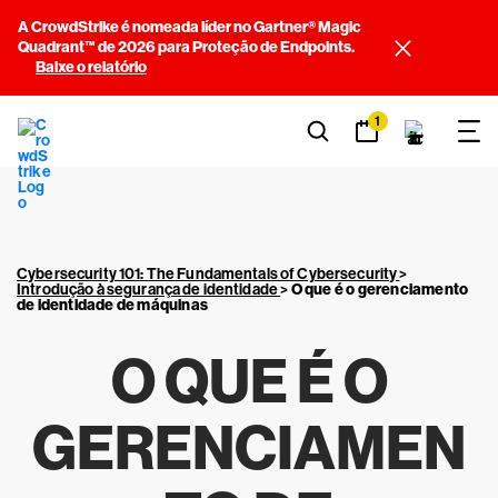
A CrowdStrike é nomeada líder no Gartner® Magic
Quadrant™ de 2026 para Proteção de Endpoints.
Baixe o relatório
1
Cybersecurity 101: The Fundamentals of Cybersecurity
>
Introdução à segurança de identidade
>
O que é o gerenciamento
de identidade de máquinas
O QUE É O
GERENCIAMEN