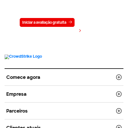
Experimente a CrowdStrike
gratuitamente por 15 dias
Iniciar a avaliação gratuita
Fale conosco
Visualizar preços
Comece agora
Empresa
Parceiros
Clientes atuais