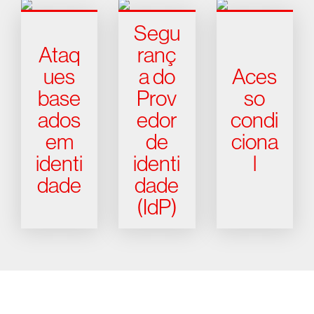
Segu
Ataq
ranç
ues
a do
Aces
base
Prov
so
ados
edor
condi
em
de
ciona
identi
identi
l
dade
dade
(IdP)