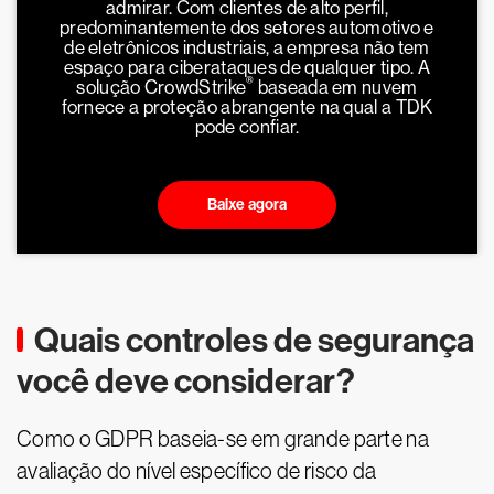
admirar. Com clientes de alto perfil,
predominantemente dos setores automotivo e
de eletrônicos industriais, a empresa não tem
espaço para ciberataques de qualquer tipo. A
®
solução CrowdStrike
baseada em nuvem
fornece a proteção abrangente na qual a TDK
pode confiar.
Baixe agora
Quais controles de segurança
você deve considerar?
Como o GDPR baseia-se em grande parte na
avaliação do nível específico de risco da