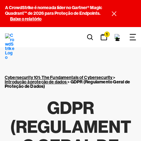
A CrowdStrike é nomeada líder no Gartner® Magic
Quadrant™ de 2026 para Proteção de Endpoints.
Baixe o relatório
1
Cybersecurity 101: The Fundamentals of Cybersecurity
>
Introdução à proteção de dados
>
GDPR (Regulamento Geral de
Proteção de Dados)
GDPR
(REGULAMENT