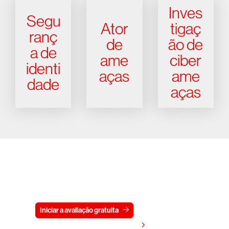
Inves
Segu
Ator
tigaç
ranç
de
ão de
a de
ame
ciber
identi
aças
ame
dade
aças
Experimente a CrowdStrike
gratuitamente por 15 dias
Iniciar a avaliação gratuita
Fale conosco
Visualizar preços