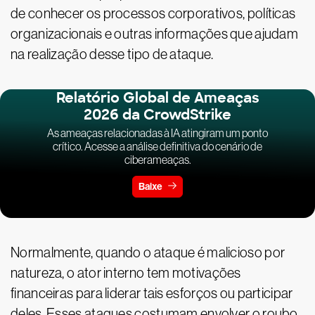
de conhecer os processos corporativos, políticas
organizacionais e outras informações que ajudam
na realização desse tipo de ataque.
Relatório Global de Ameaças
2026 da CrowdStrike
As ameaças relacionadas à IA atingiram um ponto
crítico. Acesse a análise definitiva do cenário de
ciberameaças.
Baixe
Normalmente, quando o ataque é malicioso por
natureza, o ator interno tem motivações
financeiras para liderar tais esforços ou participar
deles. Esses ataques costumam envolver o roubo