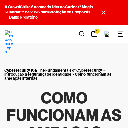
A CrowdStrike é nomeada líder no Gartner® Magic
Quadrant™ de 2026 para Proteção de Endpoints.
Baixe o relatório
1
Cybersecurity 101: The Fundamentals of Cybersecurity
>
Introdução à segurança de identidade
>
Como funcionam as
ameaças internas
COMO
FUNCIONAM AS