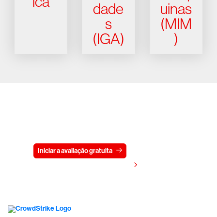
ica
dade
uinas
s
(MIM
(IGA)
)
Experimente a CrowdStrike
gratuitamente por 15 dias
Iniciar a avaliação gratuita
Fale conosco
Visualizar preços