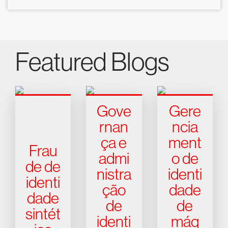
Featured Blogs
Gove
Gere
rnan
ncia
ça e
ment
Frau
admi
o de
de de
nistra
identi
identi
ção
dade
dade
de
de
sintét
identi
máq