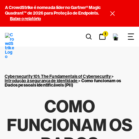
A CrowdStrike é nomeada líder no Gartner® Magic
Quadrant™ de 2026 para Proteção de Endpoints.
Baixe o relatório
1
Cybersecurity 101: The Fundamentals of Cybersecurity
>
Introdução à segurança de identidade
>
Como funcionam os
Dados pessoais identificáveis (PII)
COMO
FUNCIONAM OS