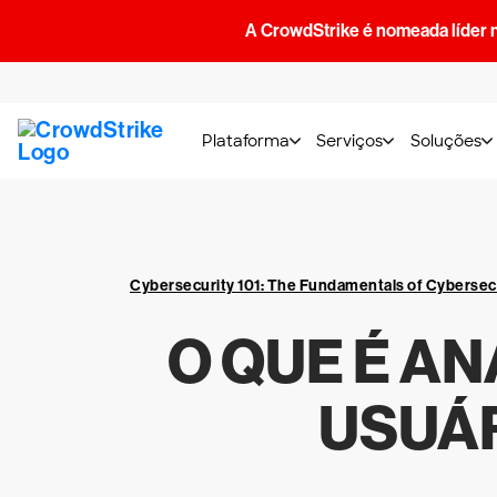
A CrowdStrike é nomeada líder 
Plataforma
Serviços
Soluções
Cybersecurity 101: The Fundamentals of Cybersec
O QUE É A
USUÁR