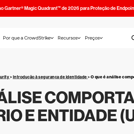
no Gartner® Magic Quadrant™ de 2026 para Proteção de Endpoin
Por que a CrowdStrike
Recursos
Preços
urity
>
Introdução à segurança de identidade
>
O que é análise comp
NÁLISE COMPORT
IO E ENTIDADE (