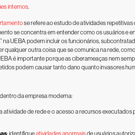
es internos
.
ortamento
se refere ao estudo de atividades repetitivas 
mento se concentra em entender como os usuários e 
s” na UEBA podem incluir os funcionários, subcontrata
r qualquer outra coisa que se comunica na rede, como s
a UEBA é importante porque as ciberameaças nem sempr
etidos podem causar tanto dano quanto invasores hu
 dentro da empresa moderna:
 a atividade de rede e o acesso a recursos executados 
nas
: identifique
atividades anormais
de usuários autoriz