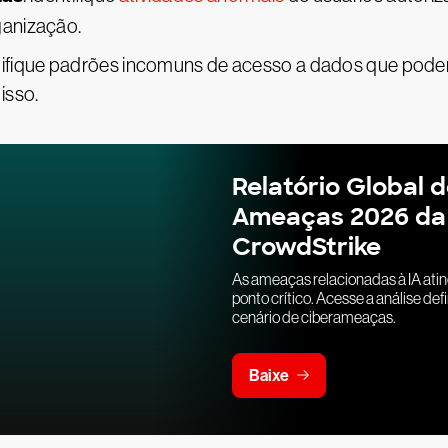
ganização.
ntifique padrões incomuns de acesso a dados que podem
isso.
Relatório Global 
Ameaças 2026 da
CrowdStrike
As ameaças relacionadas à IA ati
ponto crítico. Acesse a análise defi
cenário de ciberameaças.
Baixe