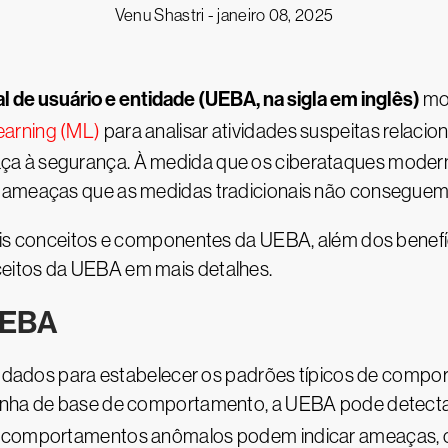
Venu Shastri -
janeiro 08, 2025
 de usuário e entidade (UEBA, na sigla em inglês)
mon
learning (ML)
para analisar atividades suspeitas relac
a à segurança. À medida que os ciberataques moderno
 ameaças que as medidas tradicionais não conseguem i
ais conceitos e componentes da UEBA, além dos benefíc
eitos da UEBA em mais detalhes.
UEBA
e dados para estabelecer os padrões típicos de compo
linha de base de comportamento, a UEBA pode detecta
es comportamentos anômalos podem indicar ameaças