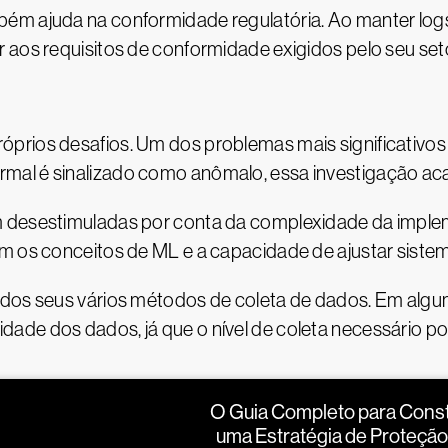
ém ajuda na conformidade regulatória. Ao manter logs 
 aos requisitos de conformidade exigidos pelo seu seto
prios desafios. Um dos problemas mais significativos 
mal é sinalizado como anômalo, essa investigação ac
m desestimuladas por conta da complexidade da imple
om os conceitos de ML e a capacidade de ajustar siste
 dos seus vários métodos de coleta de dados. Em alg
ade dos dados, já que o nível de coleta necessário po
O Guia Completo para Const
uma Estratégia de Proteção