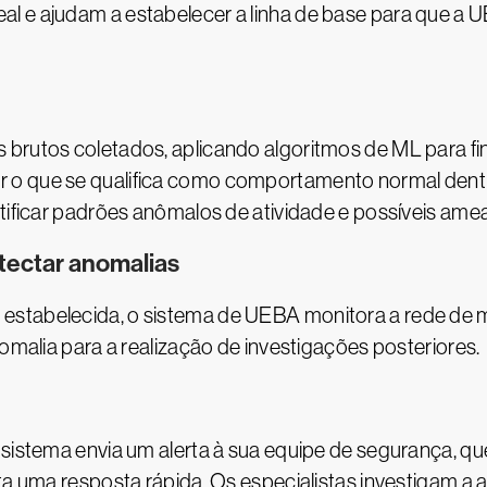
al e ajudam a estabelecer a linha de base para que 
 brutos coletados, aplicando algoritmos de ML para f
 o que se qualifica como comportamento normal dentro
ntificar padrões anômalos de atividade e possíveis am
tectar anomalias
estabelecida, o sistema de UEBA monitora a rede de m
nomalia para a realização de investigações posteriores.
 sistema envia um alerta à sua equipe de segurança, qu
ita uma resposta rápida. Os especialistas investigam 