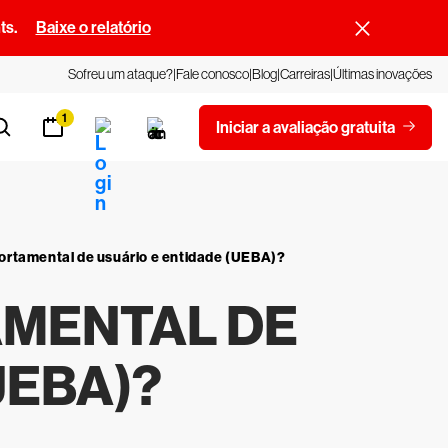
ts.
Baixe o relatório
Sofreu um ataque?
Fale conosco
Blog
Carreiras
Últimas inovações
1
Iniciar a avaliação gratuita
ortamental de usuário e entidade (UEBA)?
AMENTAL DE
UEBA)?