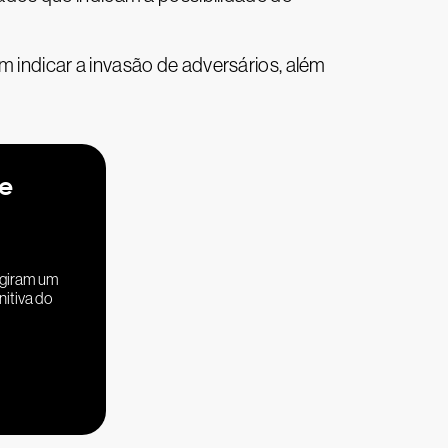
 indicar a invasão de adversários, além
de
ngiram um
nitiva do