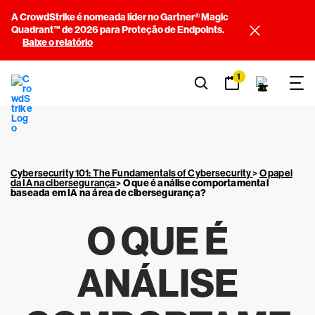
A CrowdStrike é nomeada líder no Gartner® Magic
Quadrant™ de 2026 para Proteção de Endpoints.
Baixe o relatório
1
Cybersecurity 101: The Fundamentals of Cybersecurity
>
O papel
da IA na cibersegurança
>
O que é análise comportamental
baseada em IA na área de cibersegurança?
O QUE É
ANÁLISE