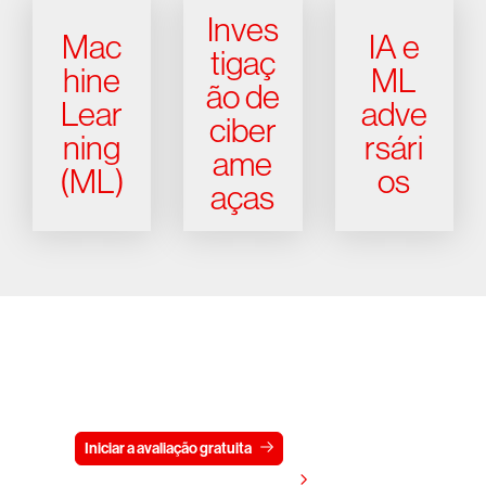
Inves
Mac
IA e
tigaç
hine
ML
ão de
Lear
adve
ciber
ning
rsári
ame
(ML)
os
aças
Experimente a CrowdStrike
gratuitamente por 15 dias
Iniciar a avaliação gratuita
Fale conosco
Visualizar preços