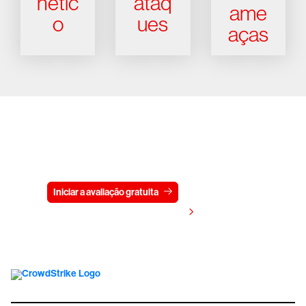
nétic
ataq
ame
o
ues
aças
Experimente a CrowdStrike
gratuitamente por 15 dias
Iniciar a avaliação gratuita
Fale conosco
Visualizar preços