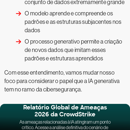
conjunto de dados extremamente grande
O modelo aprende e compreende os
padrões e as estruturas subjacentes nos
dados
O processo generativo permite a criação
de novos dados que imitam esses
padrões e estruturas aprendidos
Com esse entendimento, vamos mudar nosso
foco para considerar o papel que a IA generativa
tem no ramo da cibersegurança.
Relatório Global de Ameaças
2026 da CrowdStrike
As ameaças relacionadas à IA atingiram um ponto
crítico. Acesse a análise definitiva do cenário de