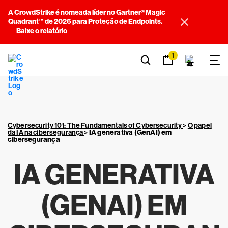
A CrowdStrike é nomeada líder no Gartner® Magic
Quadrant™ de 2026 para Proteção de Endpoints.
Baixe o relatório
1
Cybersecurity 101: The Fundamentals of Cybersecurity
>
O papel
da IA na cibersegurança
>
IA generativa (GenAI) em
cibersegurança
IA GENERATIVA
(GENAI) EM