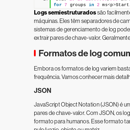
for
7
 groups 
in
2
 ms
<
p
>
Start
Logs semiestruturados
são facilment
máquinas. Eles têm separadores de camp
sistemas de gerenciamento de log podem
extrair pares de chave-valor. Geralmente
Formatos de log comum
Embora os formatos de log variem basta
frequência. Vamos conhecer mais detalh
JSON
JavaScript Object Notation (JSON) é u
pares de chave-valor. Com JSON, os lo
formato para humanos. Esse formato ta
nulo/vazio, objeto ou matriz.