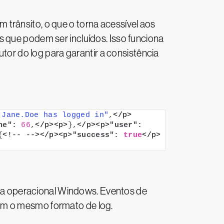
trânsito, o que o torna acessível aos
s que podem ser incluídos. Isso funciona
r do log para garantir a consistência
 Jane.Doe has logged in"
,
</p>
ne":
66
,
</p><p>
}
,
</p><p>
"user":
{
<!-- --></p><p>
"success":
true
</p>
a operacional Windows. Eventos de
sam o mesmo formato de log.