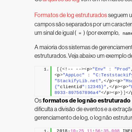
Formatos de log estruturados
seguem um
campos são separados por um caractere
um sinal de igual (
) (por exemplo,
=
nam
A maioria dos sistemas de gerenciamento
estruturados. Veja abaixo um exemplo de
[{<
!-- --
><
p
>
"Env"
:
"Prod"
<
p
>
"AppLoc"
:
"C:Teststackif
"StackifyLib.net"
,
<
/p
><
p
>
"Ms
{"
clientid
":12345}"
,
<
/p
><
p
>
"
8933-897567896a4"
<
/p
><
p
>}]<
/
formatos de log não estruturado
Os
dificulta a divisão de eventos e a extra
gerenciamento de log, o log não estrutu
2018-
10
-
25
11
:
56
:
35
,
008
 INF