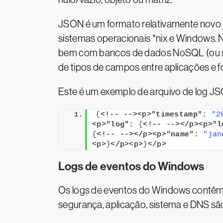
JSON é um formato relativamente novo e 
sistemas operacionais *nix e Windows. N
bem com bancos de dados NoSQL (ou sem 
de tipos de campos entre aplicações e f
Este é um exemplo de arquivo de log J
{
<!-- --><p>
"timestamp":
"2
<p>
"log":
{
<!-- --></p><p>
"l
{
<!-- --></p><p>
"name":
"jan
<p>
}
</p><p>
}
</p>
Logs de eventos do Windows
Os logs de eventos do Windows contêm 
segurança, aplicação, sistema e DNS sã