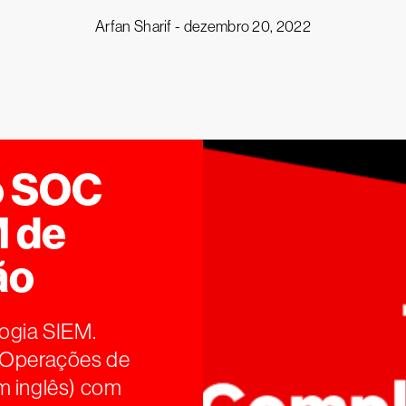
Arfan Sharif -
dezembro 20, 2022
o SOC
 de
ão
logia SIEM.
e Operações de
m inglês) com