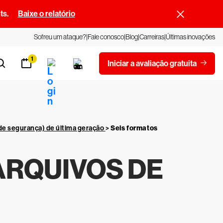
ts.
Baixe o relatório
Sofreu um ataque?
Fale conosco
Blog
Carreiras
Últimas inovações
1
Iniciar a avaliação gratuita
de segurança) de última geração
>
Seis formatos
ARQUIVOS DE