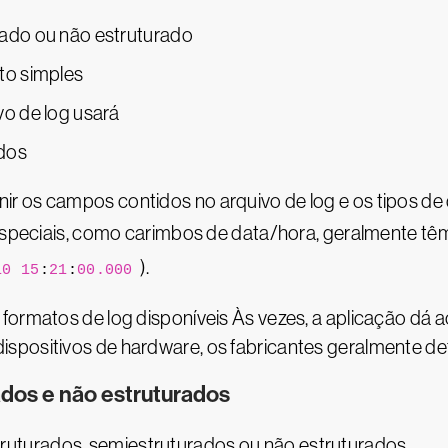
rado ou não estruturado
to simples
vo de log usará
ados
ir os campos contidos no arquivo de log e os tipos d
peciais, como carimbos de data/hora, geralmente tê
).
10
15
:
21
:
00.000
formatos de log disponíveis Às vezes, a aplicação dá 
spositivos de hardware, os fabricantes geralmente def
ados e não estruturados
uturados, semiestruturados ou não estruturados.