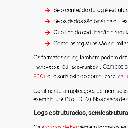
Se o conteúdo do log é estrutu
Se os dados são binários ou tex
Que tipo de codificação o arqui
Como os registros são delimit
Os formatos de log também podem defin
ou
. Campos es
name=text
age=number
8601
, que seria exibido como
2022-
07
-
Geralmente, as aplicações definem seus 
exemplo, JSON ou CSV). Nos casos de di
Logs estruturados, semiestrutur
Os
arquivos de log
vêm em formatos estr