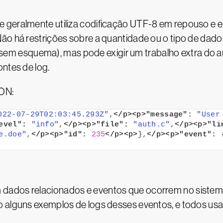
geralmente utiliza codificação UTF-8 em repouso e em 
ão há restrições sobre a quantidade ou o tipo de dado
esquema), mas pode exigir um trabalho extra do auto
ontes de log.
SON:
022-07-29T02:03:45.293Z"
,
</p><p>
"message":
"User
evel":
"info"
,
</p><p>
"file":
"auth.c"
,
</p><p>
"li
e.doe"
,
</p><p>
"id":
235
</p><p>
}
,
</p><p>
"event":
dados relacionados e eventos que ocorrem no sistem
o alguns exemplos de logs desses eventos, e todos u