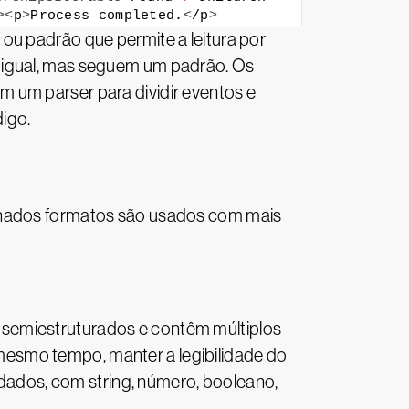
><
p
>
Process completed.
<
/p
>
u padrão que permite a leitura por
e igual, mas seguem um padrão. Os
 um parser para dividir eventos e
digo.
minados formatos são usados com mais
 semiestruturados e contêm múltiplos
esmo tempo, manter a legibilidade do
ados, com string, número, booleano,