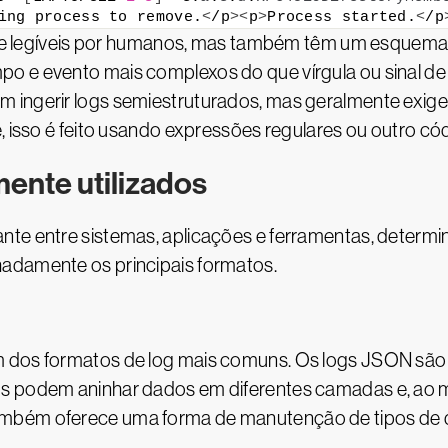
ing process to remove.
<
/p
><
p
>
Process started.
<
/p
e legíveis por humanos, mas também têm um esquema o
o e evento mais complexos do que vírgula ou sinal d
 ingerir logs semiestruturados, mas geralmente exigem
, isso é feito usando expressões regulares ou outro có
ente utilizados
nte entre sistemas, aplicações e ferramentas, deter
adamente os principais formatos.
m dos formatos de log mais comuns. Os logs JSON são
gs podem aninhar dados em diferentes camadas e, ao m
mbém oferece uma forma de manutenção de tipos de d