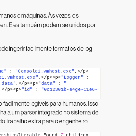
manos e máquinas. Às vezes, os
fen. Eles também podem se unidos por
e ingerir facilmente formatos de log
me"
:
"Console1.vmhost.exe"
,
<
/p
>
e1.vmhost.exe"
,
<
/p
><
p
>
"Logger"
:
 data"
,
<
/p
><
p
>
"data"
:
"
,
<
/p
><
p
>
"id"
:
"0c12301b-e4ge-11e6-
 facilmente legíveis para humanos. Isso
o haja um parser integrado no sistema de
do trabalho extra para o engenheiro.
ershipsIterable
 Found 
7
 children 