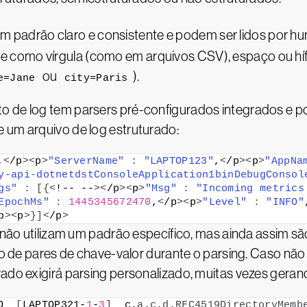
 padrão claro e consistente e podem ser lidos por hu
 como vírgula (como em arquivos CSV), espaço ou hí
ou
).
e=Jane
city=Paris
 de log tem parsers pré-configurados integrados e pod
 um arquivo de log estruturado:
,
<
/p
><
p
>
"ServerName"
:
"LAPTOP123"
,
<
/p
><
p
>
"AppNa
y-api-dotnetdstConsoleApplication1binDebugConsol
gs"
:
[{<
!-- --
><
/p
><
p
>
"Msg"
:
"Incoming metrics
EpochMs"
:
1445345672470
,
<
/p
><
p
>
"Level"
:
"INFO"
p
><
p
>}]<
/p
>
não utilizam um padrão específico, mas ainda assim são
ção de pares de chave-valor durante o parsing. Caso nã
rado exigirá parsing personalizado, muitas vezes geran
O  
[
LAPTOP321-
1
-
3
]
  c.
a
.
c
.
d
.
RFC4519DirectoryMemb