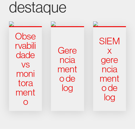
destaque
Obse
SIEM
rvabili
Gere
x
dade
ncia
gere
vs
ment
ncia
moni
o de
ment
tora
log
o de
ment
log
o