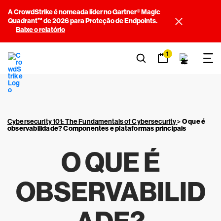
A CrowdStrike é nomeada líder no Gartner® Magic
Quadrant™ de 2026 para Proteção de Endpoints.
Baixe o relatório
1
Cybersecurity 101: The Fundamentals of Cybersecurity
>
O que é
observabilidade? Componentes e plataformas principais
O QUE É
OBSERVABILID