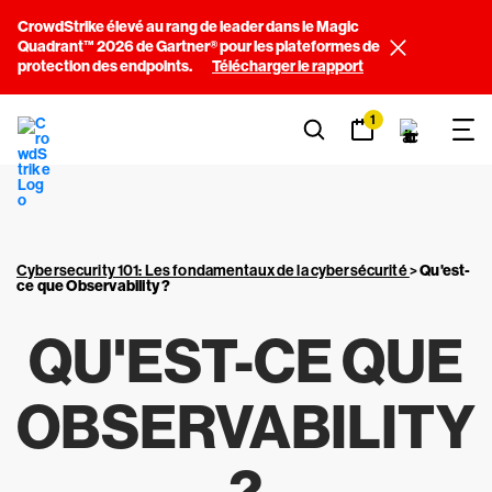
CrowdStrike élevé au rang de leader dans le Magic
Quadrant™ 2026 de Gartner® pour les plateformes de
protection des endpoints.
Télécharger le rapport
1
Cybersecurity 101: Les fondamentaux de la cybersécurité
>
Qu'est-
ce que Observability ?
QU'EST-CE QUE
OBSERVABILITY