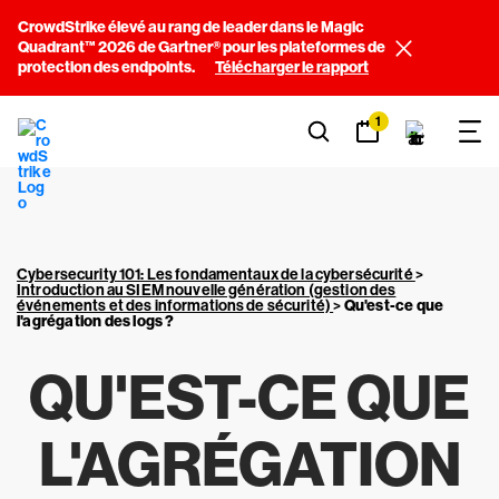
CrowdStrike élevé au rang de leader dans le Magic
Quadrant™ 2026 de Gartner® pour les plateformes de
protection des endpoints.
Télécharger le rapport
1
Cybersecurity 101: Les fondamentaux de la cybersécurité
>
Introduction au SIEM nouvelle génération (gestion des
événements et des informations de sécurité)
>
Qu'est-ce que
l'agrégation des logs ?
QU'EST-CE QUE
L'AGRÉGATION