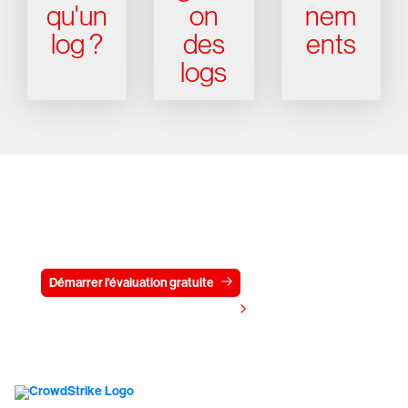
qu'un
on
nem
log ?
des
ents
logs
Essayez CrowdStrike gratuitement
pendant 15 jours
Démarrer l'évaluation gratuite
Contactez-nous
Voir les tarifs