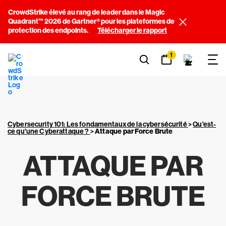
CrowdStrike élevé au rang de leader dans le Magic
Quadrant™ 2026 de Gartner® pour les plateformes de
protection des endpoints.
Télécharger le rapport
1
Cybersecurity 101: Les fondamentaux de la cybersécurité
>
Qu'est-
ce qu'une Cyberattaque ?
>
Attaque par Force Brute
ATTAQUE PAR
FORCE BRUTE