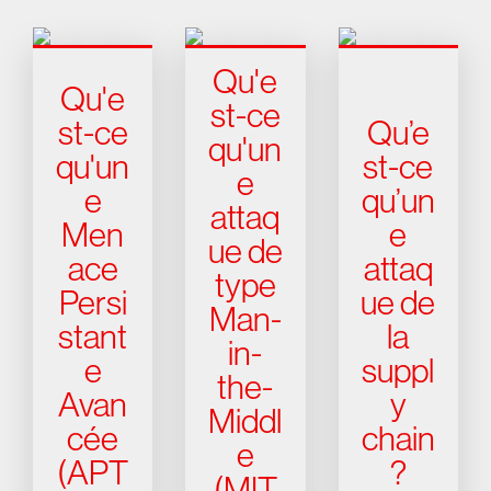
Qu'e
Qu'e
st-ce
st-ce
Qu’e
qu'un
qu'un
st-ce
e
e
qu’un
attaq
Men
e
ue de
ace
attaq
type
Persi
ue de
Man-
stant
la
in-
e
suppl
the-
Avan
y
Middl
cée
chain
e
(APT
?
(MIT