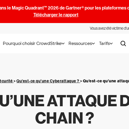
ans le Magic Quadrant™ 2026 de Gartner® pour les plateformes d
Télécharger le rapport
Vous avez été victime d'
Pourquoi choisir CrowdStrike
Ressources
Tarifs
écurité
>
Qu'est-ce qu'une Cyberattaque ?
>
Qu’est-ce qu’une attaqu
QU’UNE ATTAQUE D
CHAIN ?