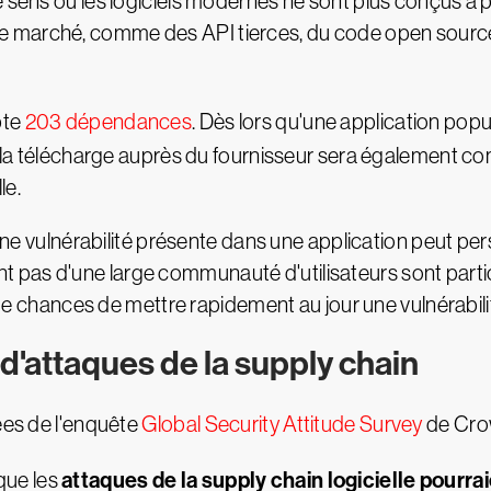
 sens où les logiciels modernes ne sont plus conçus à pa
 marché, comme des API tierces, du code open source
pte
203 dépendances
. Dès lors qu'une application pop
télécharge auprès du fournisseur sera également co
le.
 une vulnérabilité présente dans une application peut per
posent pas d'une large communauté d'utilisateurs sont par
hances de mettre rapidement au jour une vulnérabilit
 d'attaques de la supply chain
rées de l'enquête
Global Security Attitude Survey
de Crow
attaques de la supply chain logicielle pourra
que les