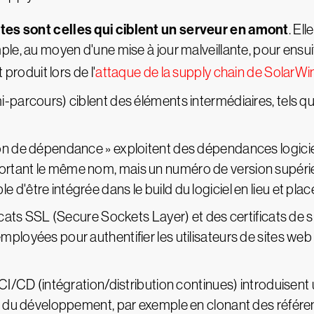
tes sont celles qui ciblent un serveur en amont
. El
le, au moyen d'une mise à jour malveillante, pour ensuite
 produit lors de l'
attaque de la supply chain de SolarWi
i-parcours) ciblent des éléments intermédiaires, tels q
on de dépendance » exploitent des dépendances logiciel
tant le même nom, mais un numéro de version supérieur,
d'être intégrée dans le build du logiciel en lieu et pla
ficats SSL (Secure Sockets Layer) et des certificats de 
ployées pour authentifier les utilisateurs de sites web
CI/CD (intégration/distribution continues) introduisent u
on du développement, par exemple en clonant des référen