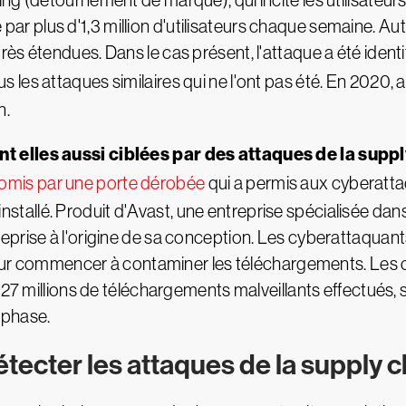
g (détournement de marque), qui incite les utilisateurs
gé par plus d'1,3 million d'utilisateurs chaque semaine. Au
ès étendues. Dans le cas présent, l'attaque a été ident
les attaques similaires qui ne l'ont pas été. En 2020,
n.
t elles aussi ciblées par des attaques de la suppl
omis par une porte dérobée
qui a permis aux cyberatta
t installé. Produit d'Avast, une entreprise spécialisée dan
prise à l'origine de sa conception. Les cyberattaquants 
 pour commencer à contaminer les téléchargements. Les c
2,27 millions de téléchargements malveillants effectué
 phase.
ecter les attaques de la supply c