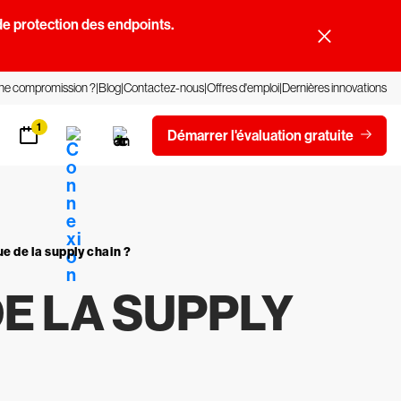
e protection des endpoints.
une compromission ?
Blog
Contactez-nous
Offres d'emploi
Dernières innovations
1
Démarrer l'évaluation gratuite
e de la supply chain ?
E LA SUPPLY