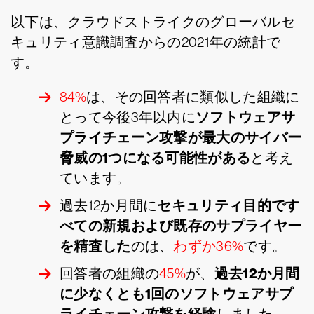
以下は、クラウドストライクのグローバルセ
キュリティ意識調査からの2021年の統計で
す。
84%
は、その回答者に類似した組織に
ソフトウェアサ
とって今後3年以内に
プライチェーン攻撃が最大のサイバー
脅威の1つになる可能性がある
と考え
ています。
セキュリティ目的です
過去12か月間に
べての新規および既存のサプライヤー
を精査した
のは、
わずか36%
です。
過去12か月間
回答者の組織の
45%
が、
に少なくとも1回のソフトウェアサプ