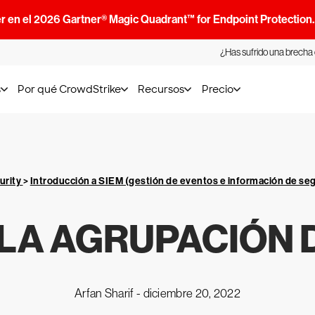
r en el 2026 Gartner® Magic Quadrant™ for Endpoint Protection
¿Has sufrido una brecha
s
Por qué CrowdStrike
Recursos
Precio
urity
>
Introducción a SIEM (gestión de eventos e información de se
 LA AGRUPACIÓN 
Arfan Sharif -
diciembre 20, 2022