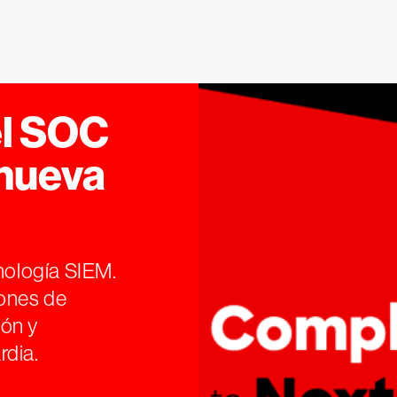
el SOC
 nueva
cnología SIEM.
iones de
ón y
rdia.