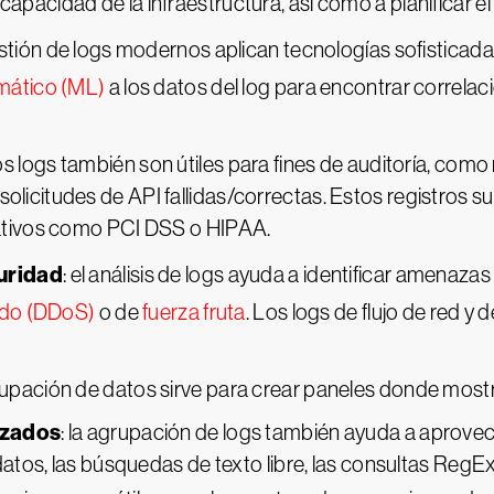
a capacidad de la infraestructura, así como a planificar el
stión de logs modernos aplican tecnologías sofisticad
mático (ML)
a los datos del log para encontrar correla
los logs también son útiles para fines de auditoría, com
y solicitudes de API fallidas/correctas. Estos registros s
tivos como PCI DSS o HIPAA.
uridad
: el análisis de logs ayuda a identificar amena
uido (DDoS)
o de
fuerza fruta
. Los logs de flujo de red y 
grupación de datos sirve para crear paneles donde mostr
nzados
: la agrupación de logs también ayuda a aprovec
tos, las búsquedas de texto libre, las consultas RegEx