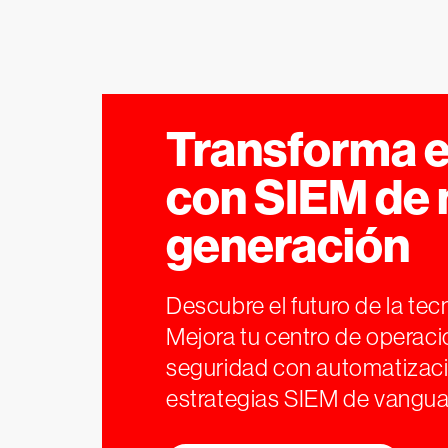
Transforma 
con SIEM de
generación
Descubre el futuro de la te
Mejora tu centro de operac
seguridad con automatizaci
estrategias SIEM de vangua