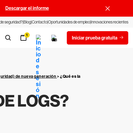
.
Descargar el informe
 de seguridad?
Blog
Contacto
Oportunidades de empleo
Innovaciones recientes
1
Iniciar prueba gratuita
guridad) de nueva generación
>
¿Qué es la
DE LOGS?