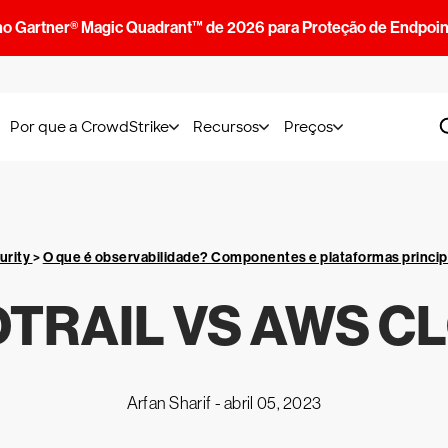
no Gartner® Magic Quadrant™ de 2026 para Proteção de Endpoin
Por que a CrowdStrike
Recursos
Preços
urity
>
O que é observabilidade? Componentes e plataformas princip
TRAIL VS AWS 
Arfan Sharif -
abril 05, 2023