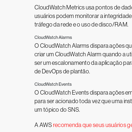
CloudWatch Metrics usa pontos de dado
usuários podem monitorar a integridad
tráfego da rede e o uso de disco/RAM.
CloudWatch Alarms
O CloudWatch Alarms dispara ações quan
criar um CloudWatch Alarm quando a ut
ser um escalonamento da aplicação para
de DevOps de plantão.
CloudWatch Events
O CloudWatch Events dispara ações em 
para ser acionado toda vez que uma inst
um tópico do SNS.
A AWS
recomenda que seus usuários g