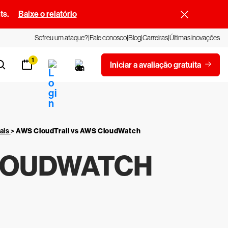
ts.
Baixe o relatório
Sofreu um ataque?
Fale conosco
Blog
Carreiras
Últimas inovações
1
Iniciar a avaliação gratuita
ais
>
AWS CloudTrail vs AWS CloudWatch
CLOUDWATCH