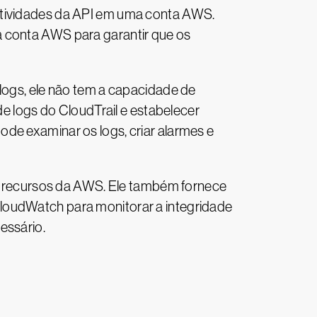
 atividades da API em uma conta AWS.
a conta AWS para garantir que os
 logs, ele não tem a capacidade de
de logs do CloudTrail e estabelecer
de examinar os logs, criar alarmes e
 de recursos da AWS. Ele também fornece
loudWatch para monitorar a integridade
essário.