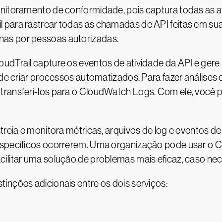
onitoramento de conformidade, pois captura todas as
 para rastrear todas as chamadas de API feitas em su
as por pessoas autorizadas.
udTrail capture os eventos de atividade da API e gere
 de criar processos automatizados. Para fazer análises 
ransferi-los para o CloudWatch Logs. Com ele, você po
streia e monitora métricas, arquivos de log e eventos
específicos ocorrerem. Uma organização pode usar o C
ilitar uma solução de problemas mais eficaz, caso nec
inções adicionais entre os dois serviços: