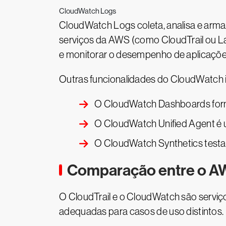
CloudWatch Logs
CloudWatch Logs coleta, analisa e arma
serviços da AWS (como CloudTrail ou La
e monitorar o desempenho de aplicaçõe
Outras funcionalidades do CloudWatch 
O CloudWatch Dashboards forne
O CloudWatch Unified Agent é u
O CloudWatch Synthetics testa 
Comparação entre o AW
O CloudTrail e o CloudWatch são servi
adequadas para casos de uso distintos.