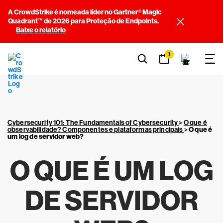
A CrowdStrike é nomeada líder no Gartner® Magic
Quadrant™ de 2026 para Proteção de Endpoints.
Baixe o relatório
1
Cybersecurity 101: The Fundamentals of Cybersecurity
>
O que é
observabilidade? Componentes e plataformas principais
>
O que é
um log de servidor web?
O QUE É UM LOG
DE SERVIDOR