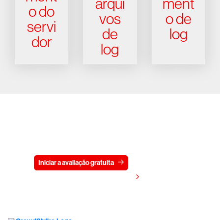
arqui
ment
o do
vos
o de
servi
de
log
dor
log
Experimente a CrowdStrike
gratuitamente por 15 dias
Iniciar a avaliação gratuita
Fale conosco
Visualizar preços