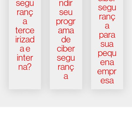
segu
ndir
segu
ranç
seu
ranç
a
progr
a
terce
ama
para
irizad
de
sua
a e
ciber
pequ
inter
segu
ena
na?
ranç
empr
a
esa
Experimente a CrowdStrike