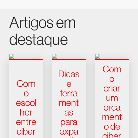
Artigos em
destaque
Com
Dicas
o
Com
e
criar
o
ferra
um
escol
ment
orça
her
as
ment
entre
para
o de
ciber
expa
ciber