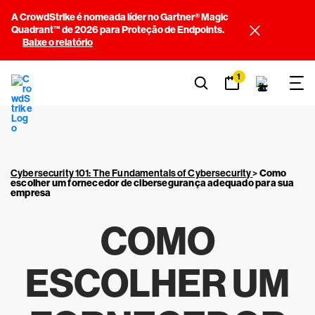
A CrowdStrike é nomeada líder no Gartner® Magic
Quadrant™ de 2026 para Proteção de Endpoints.
Baixe o relatório
1
Cybersecurity 101: The Fundamentals of Cybersecurity
>
Como
escolher um fornecedor de cibersegurança adequado para sua
empresa
COMO
ESCOLHER UM