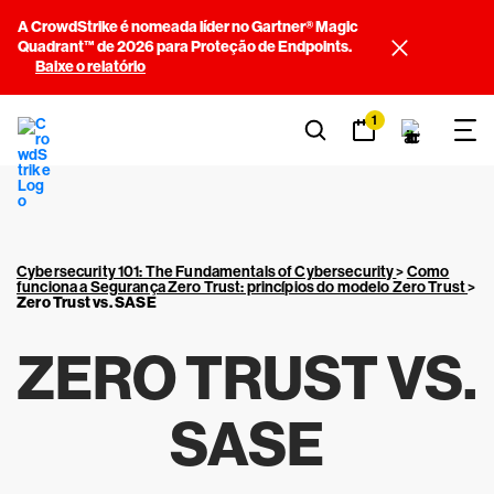
A CrowdStrike é nomeada líder no Gartner® Magic
Quadrant™ de 2026 para Proteção de Endpoints.
Baixe o relatório
1
Cybersecurity 101: The Fundamentals of Cybersecurity
>
Como
funciona a Segurança Zero Trust: princípios do modelo Zero Trust
>
Zero Trust vs. SASE
ZERO TRUST VS.
SASE