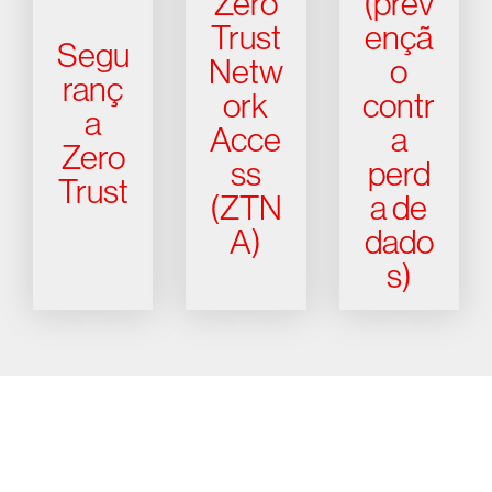
Zero
(prev
Trust
ençã
Segu
Netw
o
ranç
ork
contr
a
Acce
a
Zero
ss
perd
Trust
(ZTN
a de
A)
dado
s)
Experimente a CrowdStrike
gratuitamente por 15 dias