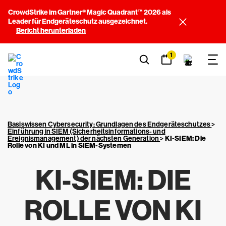
CrowdStrike im Gartner® Magic Quadrant™ 2026 als
Leader für Endgeräteschutz ausgezeichnet.
Bericht herunterladen
1
Basiswissen Cybersecurity: Grundlagen des Endgeräteschutzes
>
Einführung in SIEM (Sicherheitsinformations- und
Ereignismanagement) der nächsten Generation
>
KI-SIEM: Die
Rolle von KI und ML in SIEM-Systemen
KI-SIEM: DIE
ROLLE VON KI