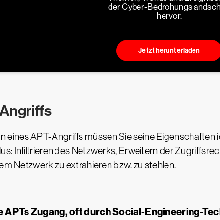
der Cyber-Bedrohungslandsch
hervor.
Jetzt herunterladen
Angriffs
eines APT-Angriffs müssen Sie seine Eigenschaften id
: Infiltrieren des Netzwerks, Erweitern der Zugriffsrec
dem Netzwerk zu extrahieren bzw. zu stehlen.
ie APTs Zugang, oft durch Social-Engineering-Te