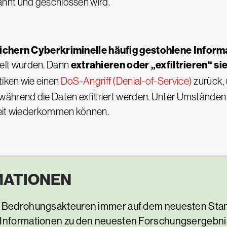
nnt und geschlossen wird.
ichern Cyberkriminelle häufig gestohlene Inform
extrahieren oder „exfiltrieren“ si
elt wurden. Dann
tiken wie einen
DoS-Angriff (Denial-of-Service)
zurück,
während die Daten exfiltriert werden. Unter Umständen
zeit wiederkommen können.
MATIONEN
on Bedrohungsakteuren immer auf dem neuesten Sta
 Informationen zu den neuesten Forschungsergebnis