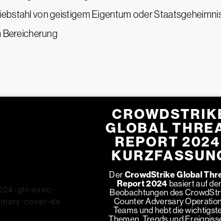
Diebstahl von geistigem Eigentum oder Staatsgeheimni
en Bereicherung
CROWDSTRIK
GLOBAL THRE
REPORT 2024
KURZFASSUN
Der
CrowdStrike Global Thr
Report 2024
basiert auf de
Beobachtungen des CrowdStr
Counter Adversary Operatio
Teams und hebt die wichtigst
Themen, Trends und Ereignisse