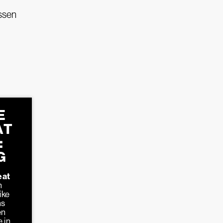
ssen
E
AT
:
G
eat
n
ike
ns
en
 in