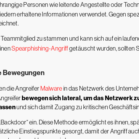
ochrangige Personen wie leitende Angestellte oder Techn
iedern erhaltene Informationen verwendet. Gegen spezi
eichnet.
 Teammitglied zu stammen und kann sich auf ein laufe
einen
Spearphishing-Angriff
getäuscht wurden, sollten S
ale Bewegungen
en die Angreifer
Malware
in das Netzwerk des Unternehm
bewegen sich lateral, um das Netzwerk 
Angreifer
assen
und sich damit Zugang zu kritischen Geschäftsi
ne „Backdoor“ ein. Diese Methode ermöglicht es ihnen, s
usätzliche Einstiegspunkte gesorgt, damit der Angriff a