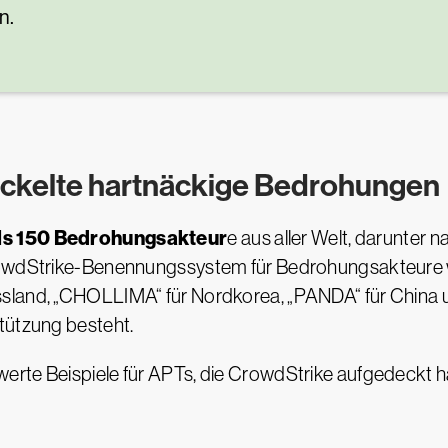
n.
ickelte hartnäckige Bedrohungen
als 150 Bedrohungsakteur
e aus aller Welt, darunter n
owdStrike-Benennungssystem für Bedrohungsakteure wir
sland, „CHOLLIMA“ für Nordkorea, „PANDA“ für China u
tützung besteht.
rte Beispiele für APTs, die CrowdStrike aufgedeckt h