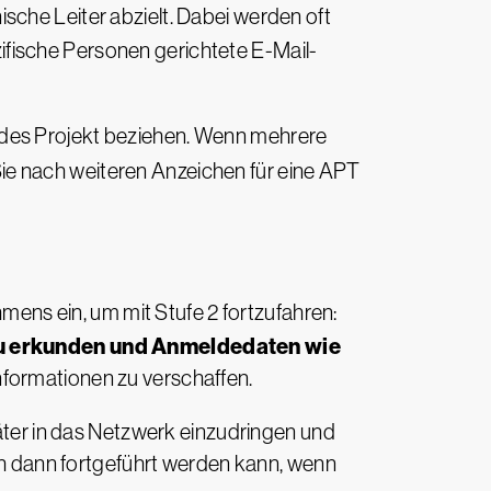
ische Leiter abzielt. Dabei werden oft
fische Personen gerichtete E-Mail-
ndes Projekt beziehen. Wenn mehrere
ie nach weiteren Anzeichen für eine APT
ens ein, um mit Stufe 2 fortzufahren:
zu erkunden und Anmeldedaten wie
nformationen zu verschaffen.
päter in das Netzwerk einzudringen und
uch dann fortgeführt werden kann, wenn