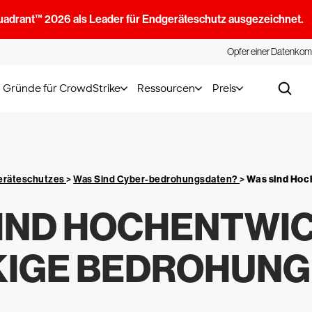
uadrant™ 2026 als Leader für Endgeräteschutz ausgezeichnet.
Opfer einer Datenkom
Gründe für CrowdStrike
Ressourcen
Preis
geräteschutzes
>
Was Sind Cyber-bedrohungsdaten?
>
Was sind Hoc
IND HOCHENTWI
IGE BEDROHUNGE