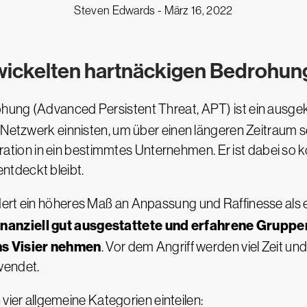
Steven Edwards -
März 16, 2022
twickelten hartnäckigen Bedrohu
hung (Advanced Persistent Threat, APT) ist ein ausgek
 Netzwerk einnisten, um über einen längeren Zeitraum s
iltration in ein bestimmtes Unternehmen. Er ist dabei so 
ntdeckt bleibt.
rt ein höheres Maß an Anpassung und Raffinesse als ein
finanziell gut ausgestattete und erfahrene Gruppe
ns Visier nehmen
. Vor dem Angriff werden viel Zeit u
wendet.
 vier allgemeine Kategorien einteilen: