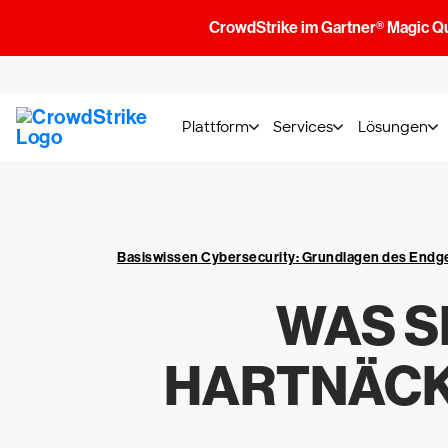
CrowdStrike im Gartner® Magic Q
Plattform
Services
Lösungen
Basiswissen Cybersecurity: Grundlagen des End
WAS S
HARTNÄCK