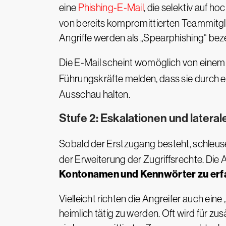
eine
Phishing-E-Mail
, die selektiv auf h
von bereits kompromittierten Teammitgl
Angriffe werden als „Spearphishing“ bez
Die E-Mail scheint womöglich von einem
Führungskräfte melden, dass sie durch 
Ausschau halten.
Stufe 2: Eskalationen und later
Sobald der Erstzugang besteht, schleus
der Erweiterung der Zugriffsrechte. Die 
Kontonamen und Kennwörter zu erf
Vielleicht richten die Angreifer auch ei
heimlich tätig zu werden. Oft wird für z