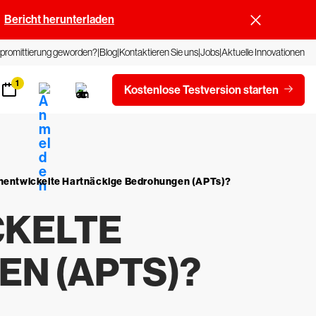
Bericht herunterladen
promittierung geworden?
Blog
Kontaktieren Sie uns
Jobs
Aktuelle Innovationen
1
Kostenlose Testversion starten
hentwickelte Hartnäckige Bedrohungen (APTs)?
CKELTE
N (APTS)?