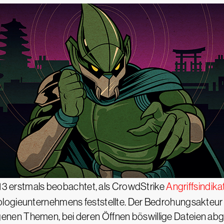
3 erstmals beobachtet, als CrowdStrike
Angriffsindik
logieunternehmens feststellte. Der Bedrohungsakteur 
en Themen, bei deren Öffnen böswillige Dateien abgel