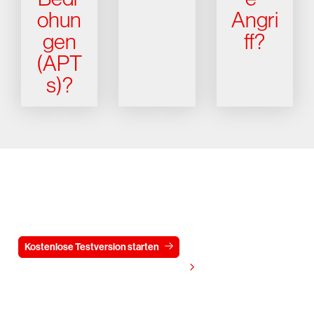
ohun
Angri
gen
ff?
(APT
s)?
Testen Sie CrowdStrike
15 Tage kostenlos
Kostenlose Testversion starten
Kontaktieren Sie uns
Preis anzeigen