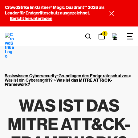
CrowdStrike im Gartner® Magic Quadrant™ 2026 als
Leader für Endgeräteschutz ausgezeichnet.
Bericht herunterladen
1
Basiswissen Cybersecurity: Grundlagen des Endgeräteschutzes
>
Was ist ein Cyberangriff?
>
Was ist das MITRE ATT&CK-
Framework?
WAS IST DAS
MITRE ATT&CK-