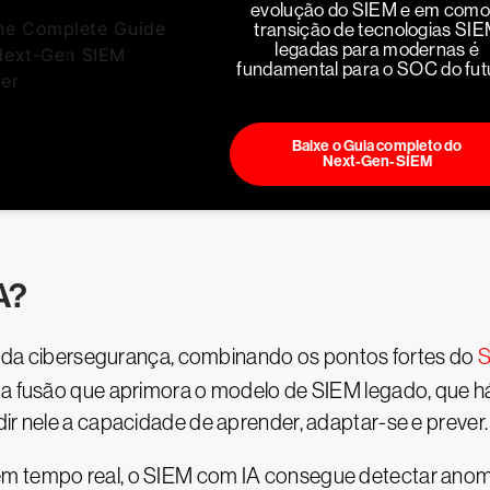
evolução do SIEM e em como
transição de tecnologias SI
legadas para modernas é
fundamental para o SOC do fut
Baixe o Guia completo do
Next-Gen-SIEM
A?
 da cibersegurança, combinando os pontos fortes do
S
ma fusão que aprimora o modelo de SIEM legado, que há
dir nele a capacidade de aprender, adaptar-se e prever
m tempo real, o SIEM com IA consegue detectar anomal