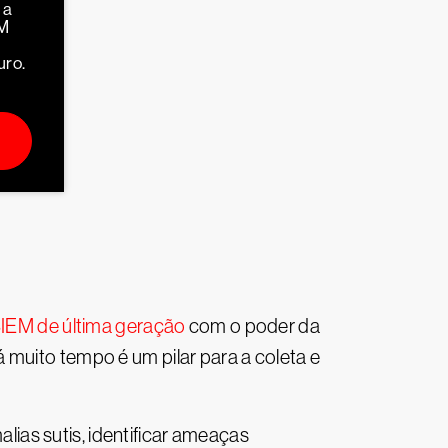
 a
EM
uro.
IEM de última geração
com o poder da
 muito tempo é um pilar para a coleta e
.
ias sutis, identificar ameaças