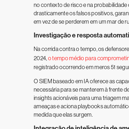
no contexto de risco e na probabilidade
drasticamente os falsos positivos, gar
em vez de se perderem em um mar de ru
Investigação e resposta automat
Na corrida contra o tempo, os defensor
2024,
o tempo médio para comprometi
registrado ocorrendo em meros 51 segun
O SIEM baseado em IA oferece as capac
necessária para se manterem à frente d
insights acionáveis para uma triagem ma
ameaças e aciona playbooks automático
medida que elas surgem.
Integração de inteligência de a