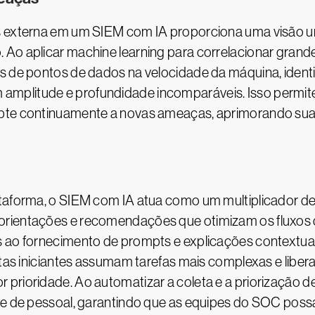
s externa em um SIEM com IA proporciona uma visão u
 Ao aplicar machine learning para correlacionar gran
s de pontos de dados na velocidade da máquina, identi
mplitude e profundidade incomparáveis. Isso permit
apte continuamente a novas ameaças, aprimorando sua
taforma, o SIEM com IA atua como um multiplicador de
orientações e recomendações que otimizam os fluxos 
 ao fornecimento de prompts e explicações contextuais
stas iniciantes assumam tarefas mais complexas e liber
rioridade. Ao automatizar a coleta e a priorização de a
ade de pessoal, garantindo que as equipes do SOC pos