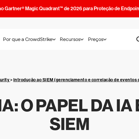
no Gartner® Magic Quadrant™ de 2026 para Proteção de Endpoin
Por que a CrowdStrike
Recursos
Preços
urity
>
Introdução ao SIEM (gerenciamento e correlação de eventos 
A: O PAPEL DA IA
SIEM