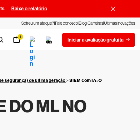
ts.
Baixe o relatório
Sofreu um ataque?
Fale conosco
Blog
Carreiras
Últimas inovações
1
Iniciar a avaliação gratuita
de segurança) de última geração
>
SIEM com IA: O
 E DO ML NO