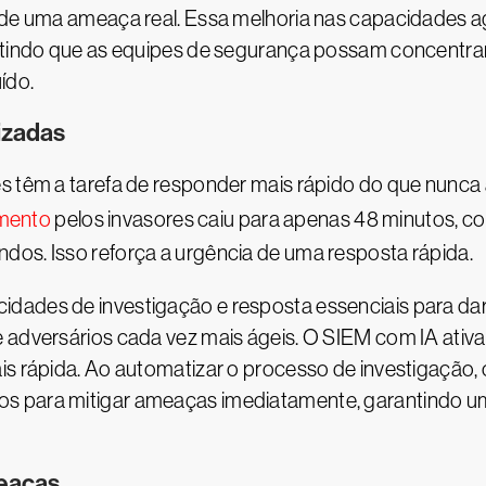
 de uma ameaça real. Essa melhoria nas capacidades ag
antindo que as equipes de segurança possam concentra
ído.
izadas
es têm a tarefa de responder mais rápido do que nunc
mento
pelos invasores caiu para apenas 48 minutos, co
dos. Isso reforça a urgência de uma resposta rápida.
idades de investigação e resposta essenciais para d
e adversários cada vez mais ágeis. O SIEM com IA ativ
is rápida. Ao automatizar o processo de investigação, 
s para mitigar ameaças imediatamente, garantindo u
meaças