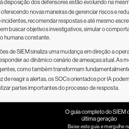
s à disposição dos defensores estão evoluindo na mes
 oferecendo novas maneiras de gerenciar riscos e reduzi
e incidentes, recomendar respostas e até mesmo escrev
m buscar objetivos investigativos, simular o comporta
ão humana constante.
ções de SIEM sinaliza uma mudança em direção a opera
e responder ao dinâmico cenário de ameaças atual. As 
ligentes, como também transformam fundamentalment
ez de reagir a alertas, os SOCs orientados por IA pod
atizar partes importantes do processo de resposta.
O guia completo do SIEM 
última geração
Baixe este guia e mergulhe n