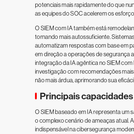
potenciais mais rapidamente do que nunc
as equipes do SOC acelerem os esforço
O SIEM com IA também está remodelando
tornando mais autossuficiente. Sistemas
automatizam respostas com base em pa
em direção a operações de segurança au
integração da IA agêntica no SIEM com 
investigação com recomendações mais int
não mais árdua, aprimorando sua eficác
Principais capacidade
O SIEM baseado em IA representa um sa
o complexo cenário de ameaças atual. 
indispensável na cibersegurança moder