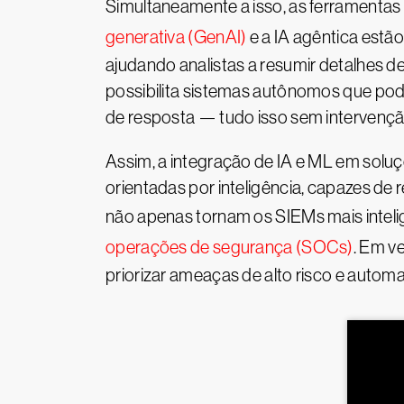
Simultaneamente a isso, as ferramenta
generativa (GenAI)
e a IA agêntica estão
ajudando analistas a resumir detalhes d
possibilita sistemas autônomos que pode
de resposta — tudo isso sem intervenç
Assim, a integração de IA e ML em solu
orientadas por inteligência, capazes d
não apenas tornam os SIEMs mais inte
operações de segurança (SOCs)
. Em v
priorizar ameaças de alto risco e autom