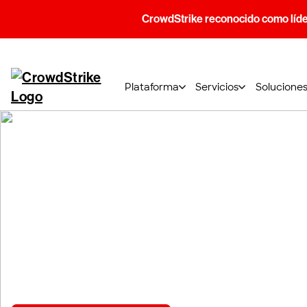
CrowdStrike reconocido como líde
Plataforma
Servicios
Solucione
La marca Crow