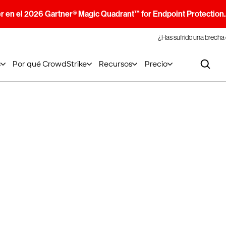
r en el 2026 Gartner® Magic Quadrant™ for Endpoint Protection
¿Has sufrido una brecha
s
Por qué CrowdStrike
Recursos
Precio
dStrike