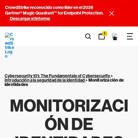
CrowdStrike reconocido como líder en el 2026
Gartner® Magic Quadrant™ for Endpoint Protection.
Descargar el informe
1
Cybersecurity 101: The Fundamentals of Cybersecurity
>
Introducción a la seguridad de la identidad
>
Monitorización de
identidades
MONITORIZACI
ÓN DE