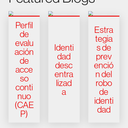
Perfil
Estra
de
tegia
evalu
Identi
s de
ación
dad
prev
de
desc
enció
acce
entra
n del
so
lizad
robo
conti
a
de
nuo
identi
(CAE
dad
P)