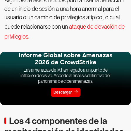
Algunos de estos indicios podrían ser la detección
de un inicio de sesión a una hora anormal para el
usuario o un cambio de privilegios atípico, lo cual
puede relacionarse con un
ataque de elevación de
privilegios
.
Informe Global sobre Amenazas
2026 de CrowdStrike
Las amenazas de IA han llegado a un punto de
inflexión decisivo. Accede al análisis definitivo del
panorama de ciberamenazas.
Descargar
Los 4 componentes de la