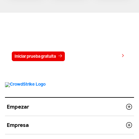
Prueba gratis CrowdStrike durante
15 días
Ver precios
Iniciar prueba gratuita
Contacto
Empezar
Empresa