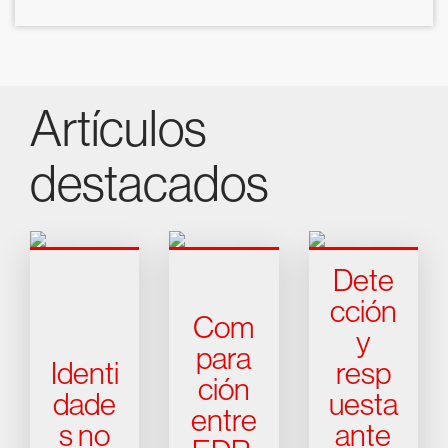
Artículos
destacados
Dete
cción
Com
y
para
Identi
resp
ción
dade
uesta
entre
s no
ante