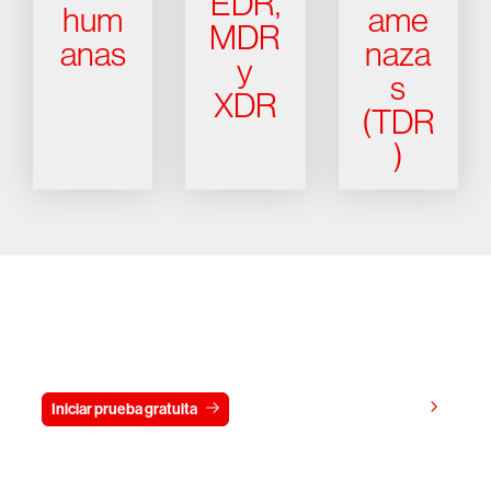
EDR,
hum
ame
MDR
anas
naza
y
s
XDR
(TDR
)
Prueba gratis CrowdStrike durante
15 días
Ver precios
Iniciar prueba gratuita
Contacto