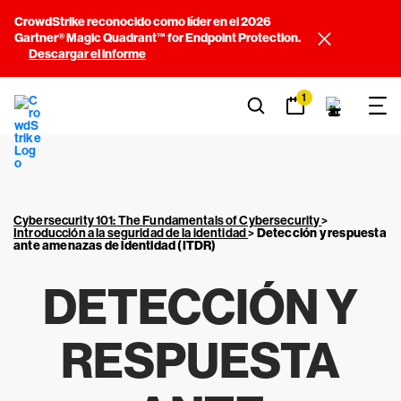
CrowdStrike reconocido como líder en el 2026
Gartner® Magic Quadrant™ for Endpoint Protection.
Descargar el informe
1
Cybersecurity 101: The Fundamentals of Cybersecurity
>
Introducción a la seguridad de la identidad
>
Detección y respuesta
ante amenazas de identidad (ITDR)
DETECCIÓN Y
RESPUESTA