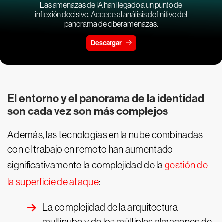
Las amenazas de IA han llegado a un punto de
inflexión decisivo. Accede al análisis definitivo del
panorama de ciberamenazas.
Descargar
El entorno y el panorama de la identidad
son cada vez son más complejos
Además, las tecnologías en la nube combinadas
con el trabajo en remoto han aumentado
significativamente la complejidad de la
gestión de
la superficie de ataque
:
La complejidad de la arquitectura
multinube y de los múltiples almacenes de