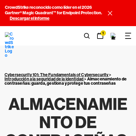
CrowdStrike reconocido como líder en el 2026
Gartner® Magic Quadrant™ for Endpoint Protection.
Descargar el informe
1
Cybersecurity 101: The Fundamentals of Cybersecurity
>
Introducción a la seguridad de la identidad
>
Almacenamiento de
contraseñas: guarda, gestiona y protege tus contraseñas
ALMACENAMIE
NTO DE