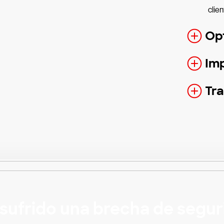
clien
Op
Im
Tr
sufrido una brecha de segu