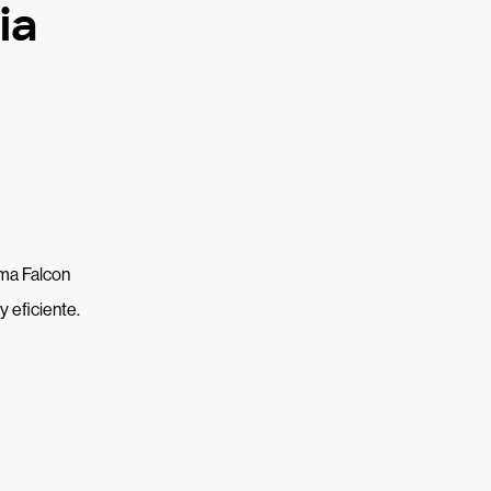
ia
rma Falcon
 eficiente.