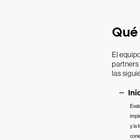
Qué 
El equip
partners 
las sigui
Ini
Evalú
impl
y la 
cone