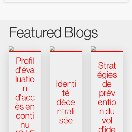
Featured Blogs
Profil
Strat
d'éva
égies
luatio
Identi
de
n
té
prév
d'acc
déce
entio
ès en
ntrali
n du
conti
sée
vol
nu
d'ide