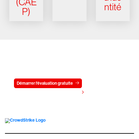
(CAE
ntité
P)
Essayez CrowdStrike gratuitement
pendant 15 jours
Démarrer l'évaluation gratuite
Contactez-nous
Voir les tarifs