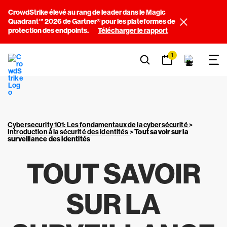
CrowdStrike élevé au rang de leader dans le Magic
Quadrant™ 2026 de Gartner® pour les plateformes de
protection des endpoints.
Télécharger le rapport
1
Cybersecurity 101: Les fondamentaux de la cybersécurité
>
Introduction à la sécurité des identités
>
Tout savoir sur la
surveillance des identités
TOUT SAVOIR
SUR LA