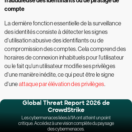
frauduleuse des identifiants ou de piratage de
compte
La dernière fonction essentielle de la surveillance
des identités consiste à détecter les signes
d'utilisation abusive des identifiants ou de
compromission des comptes. Cela comprend des
horaires de connexion inhabituels pour l'utilisateur
ou le fait qu'un utilisateur modifie ses privilèges
d'une manière inédite, ce qui peut être le signe
d'une
attaque par élévation des privilèges
.
Global Threat Report 2026 de
CrowdStrike
Les cybermenaces liées à l'IA ont atteint un point
critique. Accédez à une vision complète du paysage
des cybermenaces.