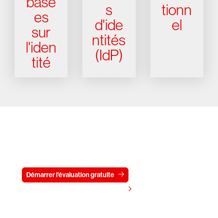
basé
s
tionn
es
d'ide
el
sur
ntités
l'iden
(IdP)
tité
Essayez CrowdStrike gratuitement
pendant 15 jours
Démarrer l'évaluation gratuite
Contactez-nous
Voir les tarifs