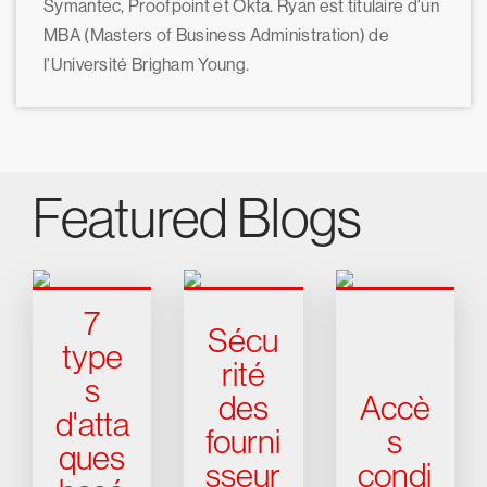
Symantec, Proofpoint et Okta. Ryan est titulaire d'un
MBA (Masters of Business Administration) de
l'Université Brigham Young.
Featured Blogs
7
Sécu
type
rité
s
des
Accè
d'atta
fourni
s
ques
sseur
condi