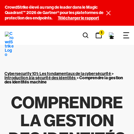
CrowdStrike élevé au rang de leader dans le Magic
Quadrant™ 2026 de Gartner® pour les plateformes de
protection des endpoints.
Télécharger le rapport
1
Cybersecurity 101: Les fondamentaux de la cybersécurité
>
Introduction à la sécurité des identités
>
Comprendre la gestion
des identités machine
COMPRENDRE
LA GESTION