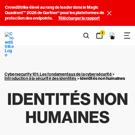
CrowdStrike élevé au rang de leader dans le Magic
Quadrant™ 2026 de Gartner® pour les plateformes de
protection des endpoints.
Télécharger le rapport
1
Cybersecurity 101: Les fondamentaux de la cybersécurité
>
Introduction à la sécurité des identités
>
Identités non humaines
IDENTITÉS NON
HUMAINES