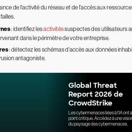
llance de l'activité du réseau et de l'accès aux ressources 
ailles.
rnes
: identifiez les
activités
suspectes des utilisateurs a
rvenant dans le périmètre de votre entreprise.
res
: détectez les schémas d'accès aux données inhabi
rusion antagoniste.
Global Threat
Report 2026 de
CrowdStrike
Les cybermenaces liées à l'IA ont a
point critique. Accédez à une visi
du paysage des cybermenaces.