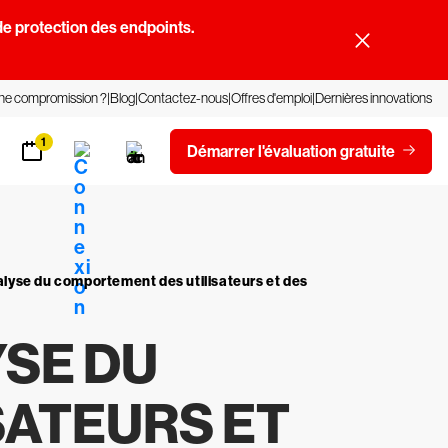
e protection des endpoints.
une compromission ?
Blog
Contactez-nous
Offres d'emploi
Dernières innovations
1
Démarrer l'évaluation gratuite
alyse du comportement des utilisateurs et des
YSE DU
SATEURS ET