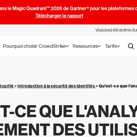
ans le Magic Quadrant™ 2026 de Gartner® pour les plateformes d
Télécharger le rapport
Vous avez été victime d'
Pourquoi choisir CrowdStrike
Ressources
Tarifs
écurité
>
Introduction à la sécurité des identités
>
Qu'est-ce que l'an
T-CE QUE L'ANAL
ENT DES UTILI