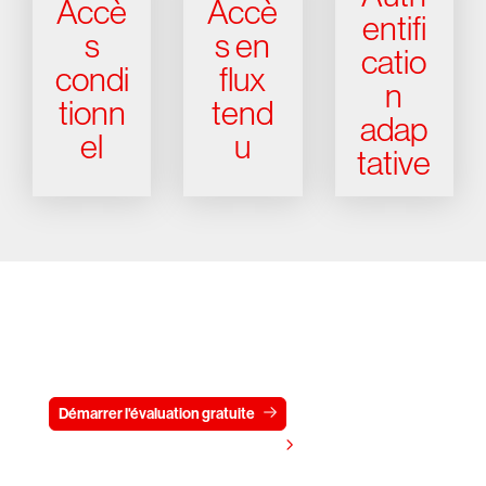
Accè
Accè
entifi
s
s en
catio
condi
flux
n
tionn
tend
adap
el
u
tative
Essayez CrowdStrike gratuitement
pendant 15 jours
Démarrer l'évaluation gratuite
Contactez-nous
Voir les tarifs