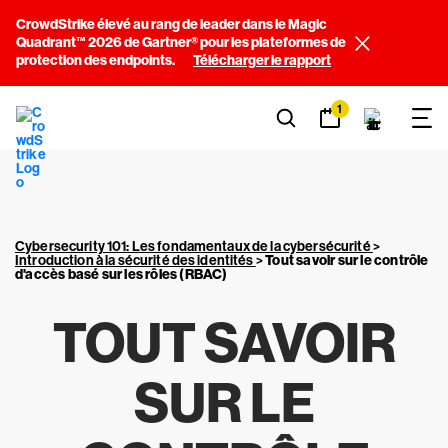
CrowdStrike élevé au rang de leader dans le Magic
Quadrant™ 2026 de Gartner® pour les plateformes de
protection des endpoints.
Télécharger le rapport
1
Cybersecurity 101: Les fondamentaux de la cybersécurité
>
Introduction à la sécurité des identités
>
Tout savoir sur le contrôle
d'accès basé sur les rôles (RBAC)
TOUT SAVOIR
SUR LE