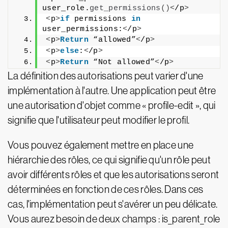
user_role.
get_permissions
()<
/p
>
<
p
>
if
 permissions 
in
user_permissions:
<
/p
>
<
p
>
Return
 “allowed”
<
/p
>
<
p
>
else
:
<
/p
>
<
p
>
Return
 “Not allowed”
<
/p
>
La définition des autorisations peut varier d'une
implémentation à l'autre. Une application peut être
une autorisation d'objet comme « profile-edit », qui
signifie que l'utilisateur peut modifier le profil.
Vous pouvez également mettre en place une
hiérarchie des rôles, ce qui signifie qu'un rôle peut
avoir différents rôles et que les autorisations seront
déterminées en fonction de ces rôles. Dans ces
cas, l'implémentation peut s'avérer un peu délicate.
Vous aurez besoin de deux champs : is_parent_role