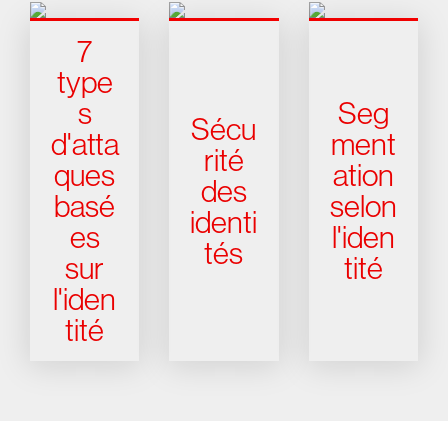
7
type
s
Seg
Sécu
d'atta
ment
rité
ques
ation
des
basé
selon
identi
es
l'iden
tés
sur
tité
l'iden
tité