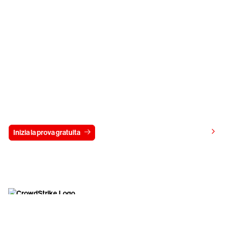
Prova gratis CrowdStrike per 15 giorni
Visualizza i prezzi
Inizia la prova gratuita
Contattaci
Inizia