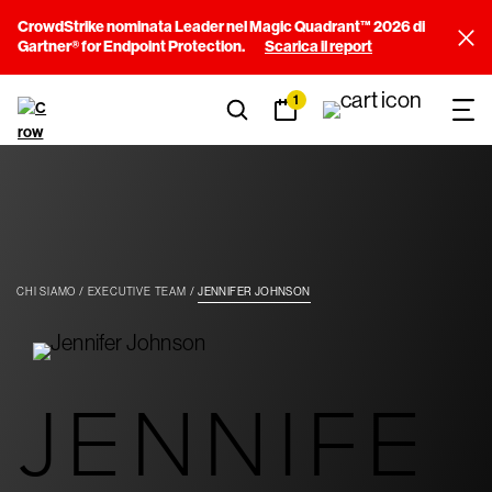
CrowdStrike nominata Leader nel Magic Quadrant™ 2026 di
Gartner® for Endpoint Protection.
Scarica il report
1
CHI SIAMO
EXECUTIVE TEAM
JENNIFER JOHNSON
JENNIFE