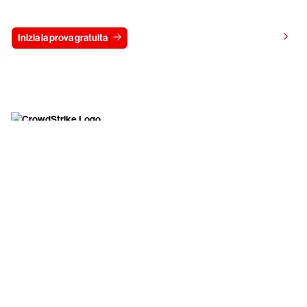
Prova gratis CrowdStrike per 15 giorni
Visualizza i prezzi
Inizia la prova gratuita
Contattaci
Inizia
Azienda
Partner
Clienti esistenti