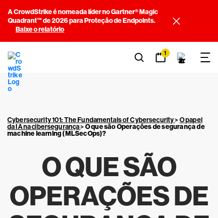
A CrowdStrike é nomeada líder no Gartner® Magic
Quadrant™ de 2026 para Proteção de Endpoints.
Baixe o relatório
1
Cybersecurity 101: The Fundamentals of Cybersecurity
>
O papel
da IA na cibersegurança
>
O que são Operações de segurança de
machine learning (MLSecOps)?
O QUE SÃO
OPERAÇÕES DE