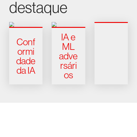
destaque
IA e
Conf
ML
ormi
adve
dade
rsári
da IA
os
Experimente a CrowdStrike
gratuitamente por 15 dias