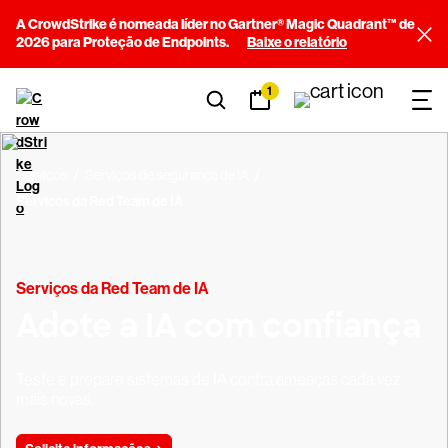
A CrowdStrike é nomeada líder no Gartner® Magic Quadrant™ de
2026 para Proteção de Endpoints.
Baixe o relatório
1
Serviços
Serviços de segurança de IA
Serviços da Red Team de IA
Serviços da Red Team de IA
Adote a IA com confiança
Teste e prepare sistemas de IA contra ameaças cada vez
mais novas.