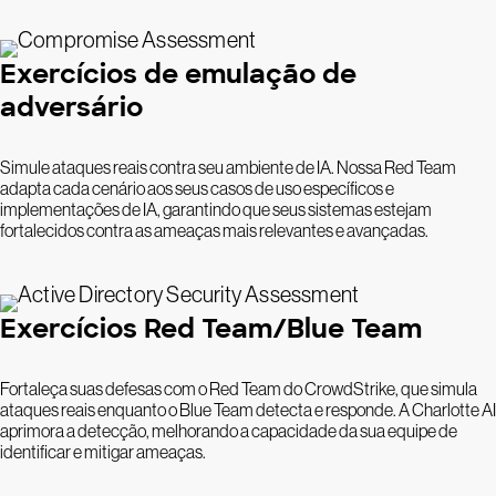
Exercícios de emulação de
adversário
Simule ataques reais contra seu ambiente de IA. Nossa Red Team
adapta cada cenário aos seus casos de uso específicos e
implementações de IA, garantindo que seus sistemas estejam
fortalecidos contra as ameaças mais relevantes e avançadas.
Exercícios Red Team/Blue Team
Fortaleça suas defesas com o Red Team do CrowdStrike, que simula
ataques reais enquanto o Blue Team detecta e responde. A Charlotte AI
aprimora a detecção, melhorando a capacidade da sua equipe de
identificar e mitigar ameaças.