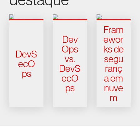
Fram
Dev
ewor
Ops
ks de
DevS
vs.
segu
ecO
DevS
ranç
ps
ecO
a em
ps
nuve
m