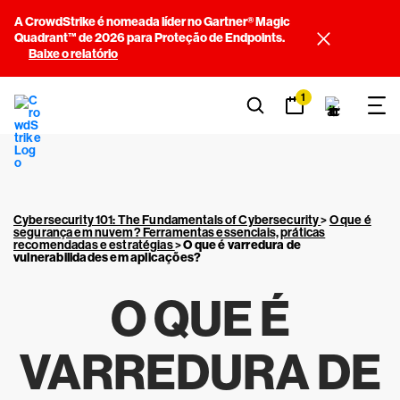
A CrowdStrike é nomeada líder no Gartner® Magic
Quadrant™ de 2026 para Proteção de Endpoints.
Baixe o relatório
1
Cybersecurity 101: The Fundamentals of Cybersecurity
>
O que é
segurança em nuvem? Ferramentas essenciais, práticas
recomendadas e estratégias
>
O que é varredura de
vulnerabilidades em aplicações?
O QUE É
VARREDURA DE