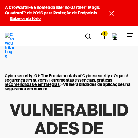
A CrowdStrike é nomeada líder no Gartner® Magic
Quadrant™ de 2026 para Proteção de Endpoints.
Baixe o relatório
1
Cybersecurity 101: The Fundamentals of Cybersecurity
>
O que é
segurança em nuvem? Ferramentas essenciais, práticas
recomendadas e estratégias
>
Vulnerabilidades de aplicações na
segurança em nuvem
VULNERABILID
ADES DE