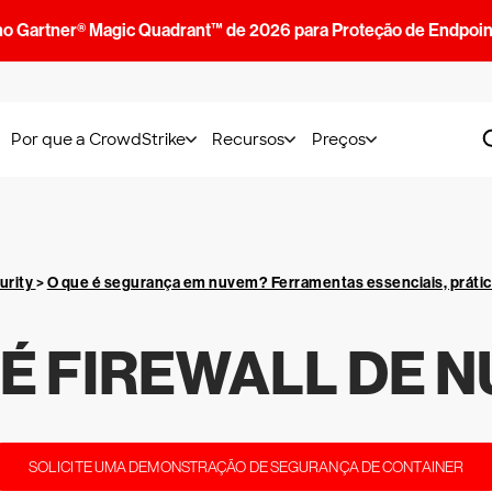
no Gartner® Magic Quadrant™ de 2026 para Proteção de Endpoin
Por que a CrowdStrike
Recursos
Preços
urity
>
O que é segurança em nuvem? Ferramentas essenciais, práti
 É FIREWALL DE 
SOLICITE UMA DEMONSTRAÇÃO DE SEGURANÇA DE CONTAINER