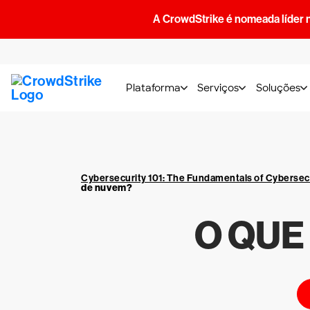
A CrowdStrike é nomeada líder 
Plataforma
Serviços
Soluções
Cybersecurity 101: The Fundamentals of Cybersec
de nuvem?
O QUE