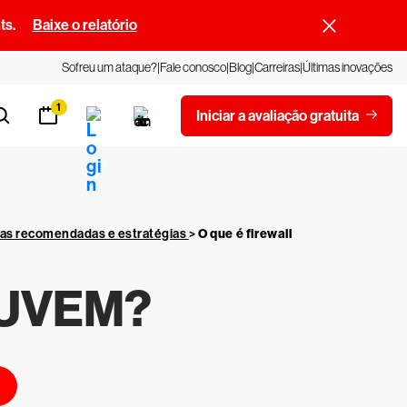
ts.
Baixe o relatório
Sofreu um ataque?
Fale conosco
Blog
Carreiras
Últimas inovações
1
Iniciar a avaliação gratuita
cas recomendadas e estratégias
>
O que é firewall
NUVEM?