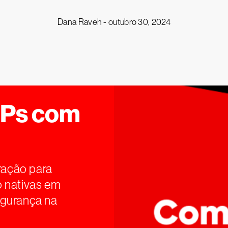
Dana Raveh -
outubro 30, 2024
PPs com
gração para
o nativas em
egurança na