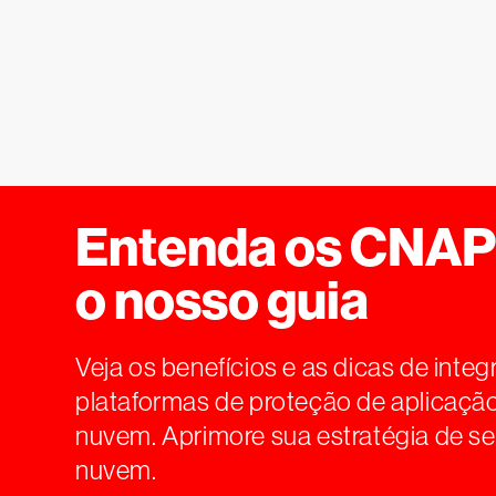
Entenda os CNA
o nosso guia
Veja os benefícios e as dicas de inte
plataformas de proteção de aplicaçã
nuvem. Aprimore sua estratégia de s
nuvem.