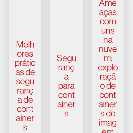
Ame
aças
com
uns
na
Melh
nuve
ores
Segu
m:
prátic
ranç
explo
as de
a
raçã
segu
para
o de
ranç
cont
cont
a de
ainer
ainer
cont
s
s de
ainer
imag
s
em