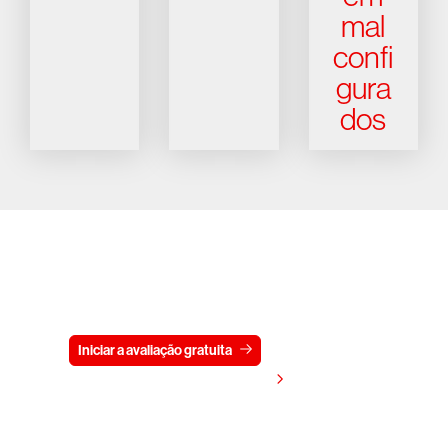
mal
confi
gura
dos
Experimente a CrowdStrike
gratuitamente por 15 dias
Iniciar a avaliação gratuita
Fale conosco
Visualizar preços