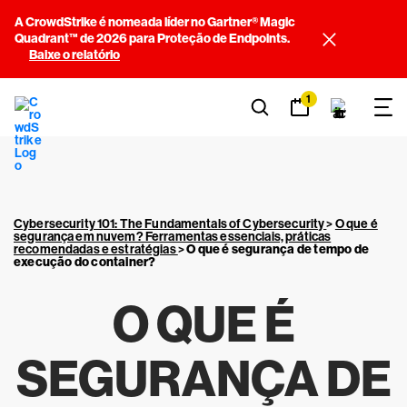
A CrowdStrike é nomeada líder no Gartner® Magic
Quadrant™ de 2026 para Proteção de Endpoints.
Baixe o relatório
1
Cybersecurity 101: The Fundamentals of Cybersecurity
>
O que é
segurança em nuvem? Ferramentas essenciais, práticas
recomendadas e estratégias
>
O que é segurança de tempo de
execução do container?
O QUE É
SEGURANÇA DE