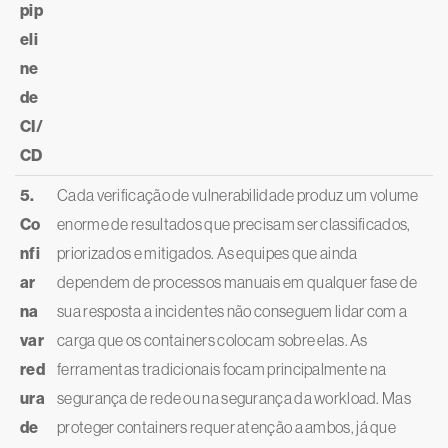
pip
eli
ne
de
CI/
CD
5.
Cada verificação de vulnerabilidade produz um volume
Co
enorme de resultados que precisam ser classificados,
nfi
priorizados e mitigados. As equipes que ainda
ar
dependem de processos manuais em qualquer fase de
na
sua resposta a incidentes não conseguem lidar com a
var
carga que os containers colocam sobre elas. As
red
ferramentas tradicionais focam principalmente na
ura
segurança de rede ou na segurança da workload. Mas
de
proteger containers requer atenção a ambos, já que