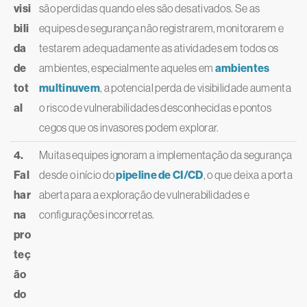
visi
são perdidas quando eles são desativados. Se as
bili
equipes de segurança não registrarem, monitorarem e
da
testarem adequadamente as atividades em todos os
de
ambientes, especialmente aqueles em
ambientes
tot
multinuvem
, a potencial perda de visibilidade aumenta
al
o risco de vulnerabilidades desconhecidas e pontos
cegos que os invasores podem explorar.
4.
Muitas equipes ignoram a implementação da segurança
Fal
desde o início do
pipeline de CI/CD
, o que deixa a porta
har
aberta para a exploração de vulnerabilidades e
na
configurações incorretas.
pro
teç
ão
do