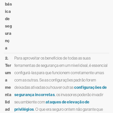
bás
ica
de
seg
ura
nç
a
2.
Para aproveitar os benefícios de todas as suas
Ter
ferramentas de segurança em um nível ideal, é essencial
um
configurá-las para que funcionem corretamente umas
a
com as outras. Se as configurações padrão forem
me
deixadas ativadas ou houver outras
configurações de
nta
segurança incorretas
, os invasores poderão invadir
lid
seu ambiente com
ataques de elevação de
ad
privilégios
. O que era seguro ontem não garante que