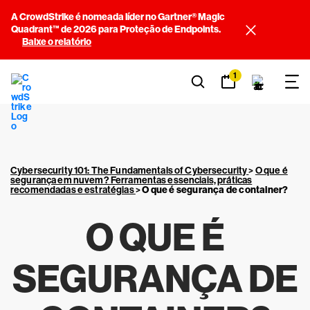
A CrowdStrike é nomeada líder no Gartner® Magic
Quadrant™ de 2026 para Proteção de Endpoints.
Baixe o relatório
1
Cybersecurity 101: The Fundamentals of Cybersecurity
>
O que é
segurança em nuvem? Ferramentas essenciais, práticas
recomendadas e estratégias
>
O que é segurança de container?
O QUE É
SEGURANÇA DE