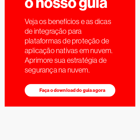
o nosso guia
Veja os benefícios e as dicas
de integração para
plataformas de proteção de
aplicação nativas em nuvem.
Aprimore sua estratégia de
segurança na nuvem.
Faça o download do guia agora