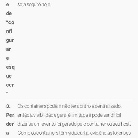
e
seja seguro hoje.
de
“co
nfi
gur
ar
e
esq
ue
cer
”
3.
Os containers podem não ter controle centralizado,
Per
então a visibilidade geral é limitada e pode ser difícil
der
dizer se um evento foi gerado pelo container ou seu host.
a
Como os containers têm vida curta, evidências forenses