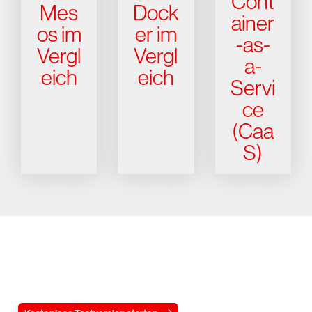
Cont
Mes
Dock
ainer
os im
er im
-as-
Vergl
Vergl
a-
eich
eich
Servi
ce
(Caa
S)
Testen Sie CrowdStrike
15 Tage kostenlos