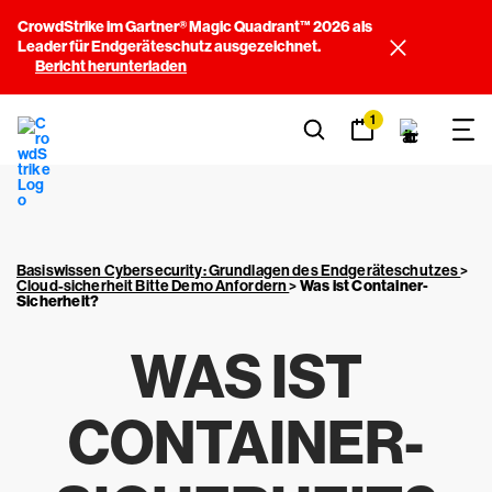
CrowdStrike im Gartner® Magic Quadrant™ 2026 als
Leader für Endgeräteschutz ausgezeichnet.
Bericht herunterladen
1
Basiswissen Cybersecurity: Grundlagen des Endgeräteschutzes
>
Cloud-sicherheit Bitte Demo Anfordern
>
Was ist Container-
Sicherheit?
WAS IST
CONTAINER-