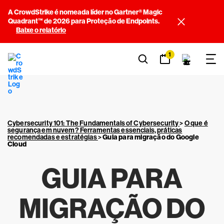
A CrowdStrike é nomeada líder no Gartner® Magic
Quadrant™ de 2026 para Proteção de Endpoints.
Baixe o relatório
1
Cybersecurity 101: The Fundamentals of Cybersecurity
>
O que é
segurança em nuvem? Ferramentas essenciais, práticas
recomendadas e estratégias
>
Guia para migração do Google
Cloud
GUIA PARA
MIGRAÇÃO DO