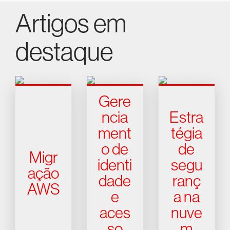
Artigos em
destaque
Gere
ncia
Estra
ment
tégia
o de
de
Migr
identi
segu
ação
dade
ranç
AWS
e
a na
aces
nuve
so
m