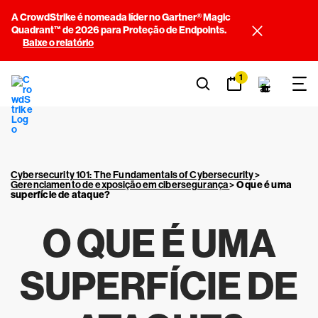
A CrowdStrike é nomeada líder no Gartner® Magic
Quadrant™ de 2026 para Proteção de Endpoints.
Baixe o relatório
1
Cybersecurity 101: The Fundamentals of Cybersecurity
>
Gerenciamento de exposição em cibersegurança
>
O que é uma
superfície de ataque?
O QUE É UMA
SUPERFÍCIE DE