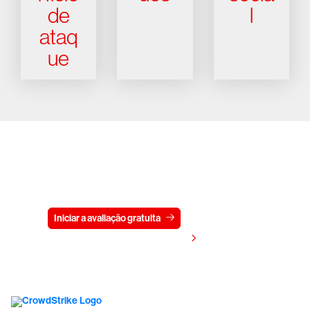
de
l
ataq
ue
Experimente a CrowdStrike
gratuitamente por 15 dias
Iniciar a avaliação gratuita
Fale conosco
Visualizar preços