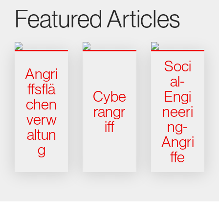
Featured Articles
Soci
Angri
al-
ffsflä
Cybe
Engi
chen
rangr
neeri
verw
iff
ng-
altun
Angri
g
ffe